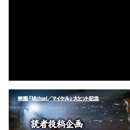
の
映
画
の
ネ
タ
が
満
載
な
メ
デ
ィ
ア
で