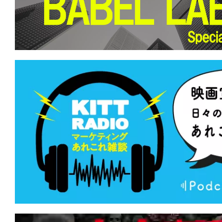
て
一
日
を
ハ
ッ
ピ
ー
に
し
ち
ゃ
お
う。