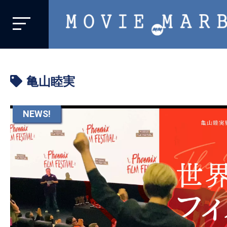
MOVIE
MARBIE
業
界
亀山睦実
初、
映
画
NEWS!
バ
イ
ラ
ル
メ
デ
ィ