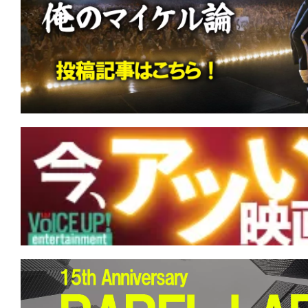
す。
映
画
の
ネ
タ
を
み
ん
な
で
シ
ェ
ア
し