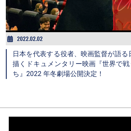
ア
登
場！
MOVIE
MARBIE（ム
2022.02.02
ー
日本を代表する役者、映画監督が語る
ビ
ー
描くドキュメンタリー映画『世界で戦
マ
ち』2022 年冬劇場公開決定！
ー
ビ
ー）
は
世
界
中