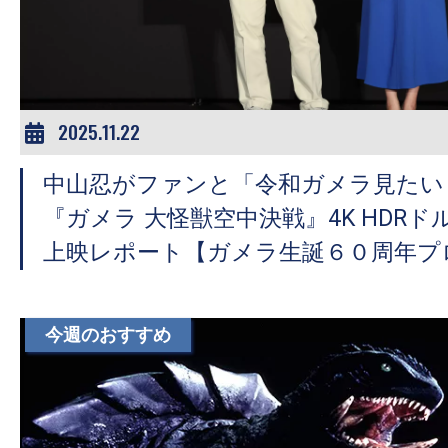
ア
登
場！
MOVIE
MARBIE（ム
2025.11.22
ー
中山忍がファンと「令和ガメラ見たい
ビ
ー
『ガメラ 大怪獣空中決戦』4K HDR
マ
上映レポート【ガメラ生誕６０周年プ
ー
ビ
ー）
今週のおすすめ
は
世
界
中