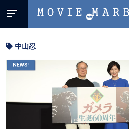
MOVIE
MARBIE
業
界
中山忍
初、
映
画
NEWS!
バ
イ
ラ
ル
メ
デ
ィ