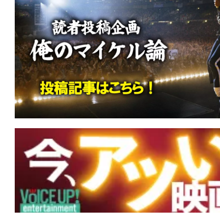
て
一
日
を
ハ
ッ
ピ
ー
に
し
ち
ゃ
お
う。