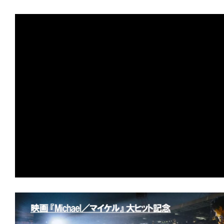
す。
映
画
の
ネ
タ
を
み
ん
な
で
シ
ェ
ア
し