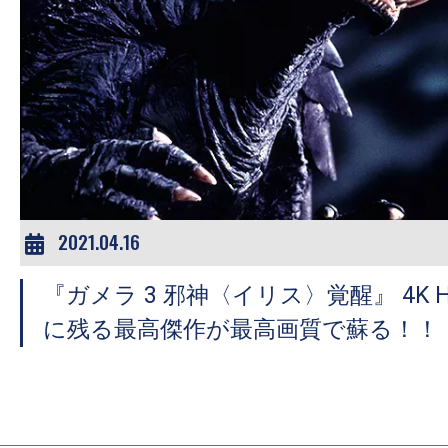
の
映
画
の
ネ
タ
が
満
2021.04.16
載
な
『ガメラ 3 邪神〈イリス〉覚醒』 4K 
メ
に残る最高傑作が最高画質で蘇る！！
デ
ィ
ア
で