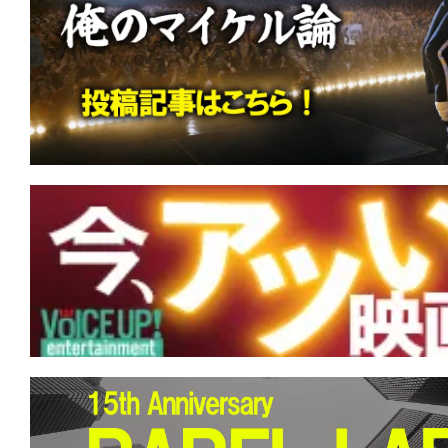
す。
映
画
の
ネ
タ
を
み
ん
な
で
シ
ェ
ア
し