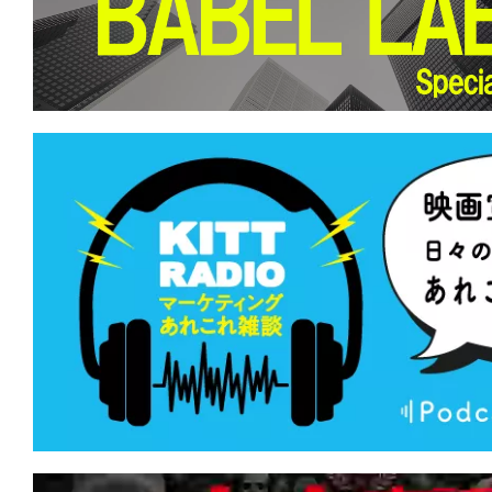
て
一
日
を
ハ
ッ
ピ
ー
に
し
ち
ゃ
お
う。