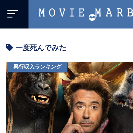
MOVIE
MARBIE
業
界
一度死んでみた
初、
映
画
興行収入ランキング
バ
イ
ラ
ル
メ
デ
ィ