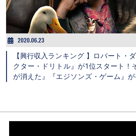
ア
登
場！
MOVIE
MARBIE（ム
2020.06.23
ー
【興行収入ランキング 】ロバート・ダウ
ビ
ー
クター・ドリトル』が1位スタート！
マ
が消えた』『エジソンズ・ゲーム』が
ー
ビ
ー）
は
世
界
中