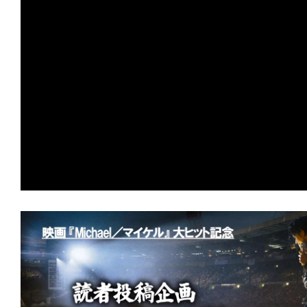
の
映
画
の
ネ
タ
が
満
載
な
メ
デ
ィ
ア
で