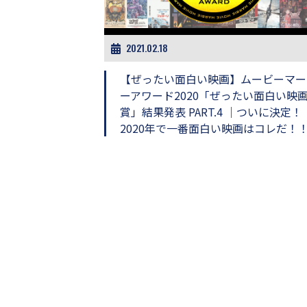
ビ
ー）
は
世
2021.02.18
界
中
【ぜったい面白い映画】ムービーマー
の
ーアワード2020「ぜったい面白い映
映
賞」結果発表 PART.4 ｜ついに決定！
画
の
2020年で一番面白い映画はコレだ！
ネ
タ
が
満
載
な
メ
デ
ィ
ア
で
す。
映