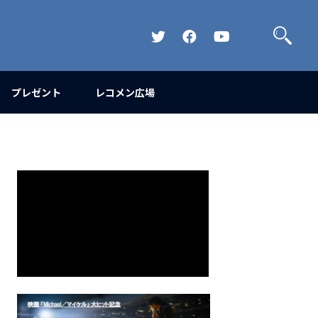
検
索
Official
Official
Official
Twitter
FaceBook
YouTube
Channel
プレゼント
レコメン広場