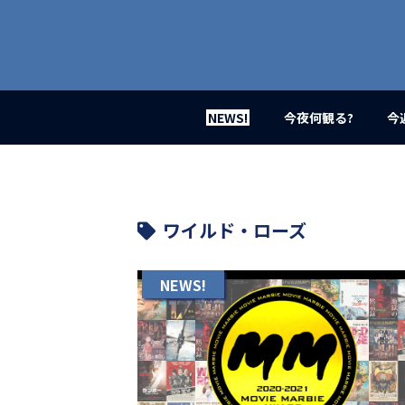
業
界
初、
映
画
バ
イ
NEWS!
今夜何観る?
今
ラ
ル
メ
デ
ィ
ア
ワイルド・ローズ
登
場！
MOVIE
NEWS!
MARBIE（ム
ー
ビ
ー
マ
ー