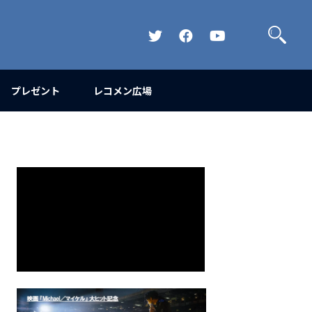
検
索
Official
Official
Official
Twitter
FaceBook
YouTube
Channel
プレゼント
レコメン広場