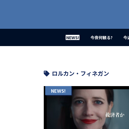
業
界
初、
映
画
バ
イ
NEWS!
今夜何観る?
今
ラ
ル
メ
デ
ィ
ア
ロルカン・フィネガン
登
場！
MOVIE
NEWS!
MARBIE（ム
ー
ビ
ー
マ
ー