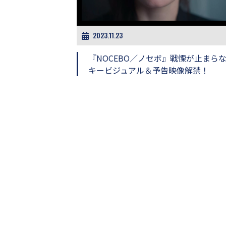
ビ
ー）
は
世
2023.11.23
界
中
『NOCEBO／ノセボ』戦慄が止まら
の
キービジュアル＆予告映像解禁！
映
画
の
ネ
タ
が
満
載
な
メ
デ
ィ
ア
で
す。
映