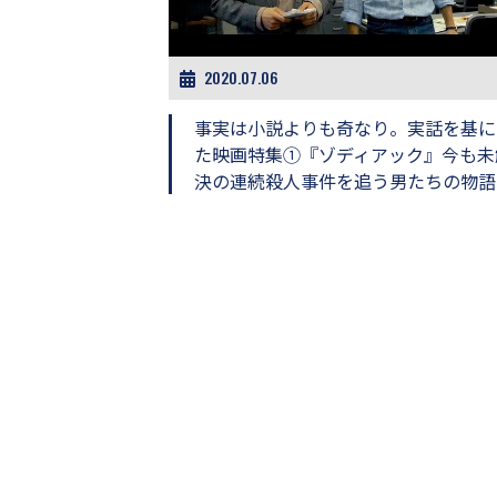
ビ
ー）
は
世
2020.07.06
界
中
事実は小説よりも奇なり。実話を基に
の
た映画特集①『ゾディアック』今も未
映
決の連続殺人事件を追う男たちの物語
画
の
ネ
タ
が
満
載
な
メ
デ
ィ
ア
で
す。
映