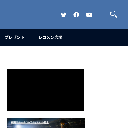
検
索
Official
Official
Official
Twitter
FaceBook
YouTube
Channel
プレゼント
レコメン広場