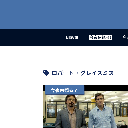
業
界
初、
映
画
バ
イ
NEWS!
今夜何観る?
今
ラ
ル
メ
デ
ィ
ア
ロバート・グレイスミス
登
場！
MOVIE
今夜何観る？
MARBIE（ム
ー
ビ
ー
マ
ー