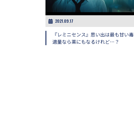
ビ
ー）
は
世
2021.09.17
界
中
『レミニセンス』思い出は最も甘い毒
の
適量なら薬にもなるけれど…？
映
画
の
ネ
タ
が
満
載
な
メ
デ
ィ
ア
で
す。
映