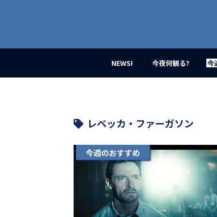
業
界
初、
映
画
バ
イ
NEWS!
今夜何観る?
今
ラ
ル
メ
デ
ィ
ア
レベッカ・ファーガソン
登
場！
MOVIE
今週のおすすめ
MARBIE（ム
ー
ビ
ー
マ
ー