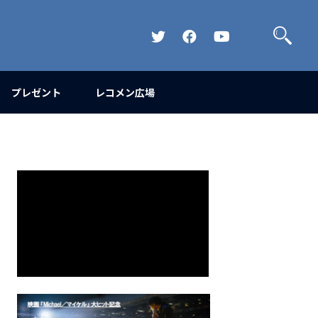
検
索
Official
Official
Official
Twitter
FaceBook
YouTube
Channel
プレゼント
レコメン広場