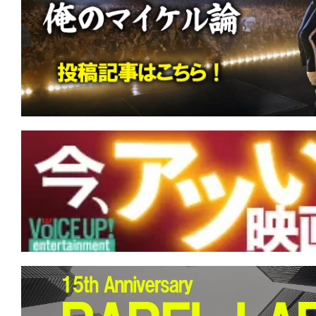
す。
映
画
の
ネ
タ
を
み
ん
な
で
シ
ェ
ア
し