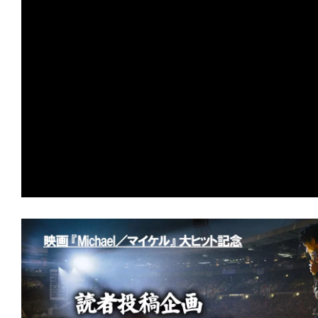
の
映
画
の
ネ
タ
が
満
載
な
メ
デ
ィ
ア
で