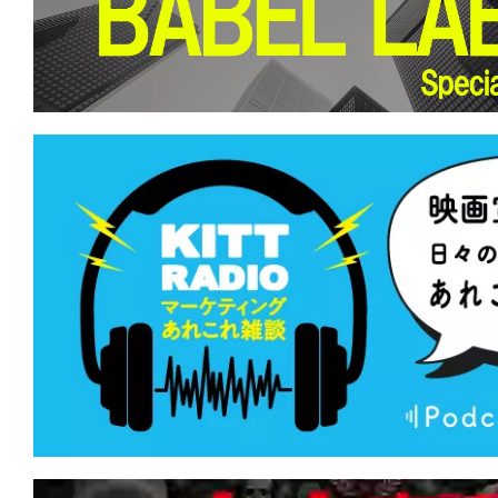
て
一
日
を
ハ
ッ
ピ
ー
に
し
ち
ゃ
お
う。