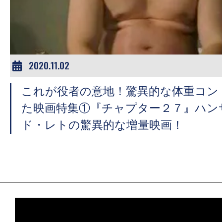
ア
登
場！
MOVIE
MARBIE（ム
2020.11.02
ー
これが役者の意地！驚異的な体重コン
ビ
ー
た映画特集①『チャプター２７』ハン
マ
ド・レトの驚異的な増量映画！
ー
ビ
ー）
は
世
界
中