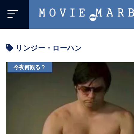
MOVIE
MARBIE
業
界
リンジー・ローハン
初、
映
画
今夜何観る？
バ
イ
ラ
ル
メ
デ
ィ