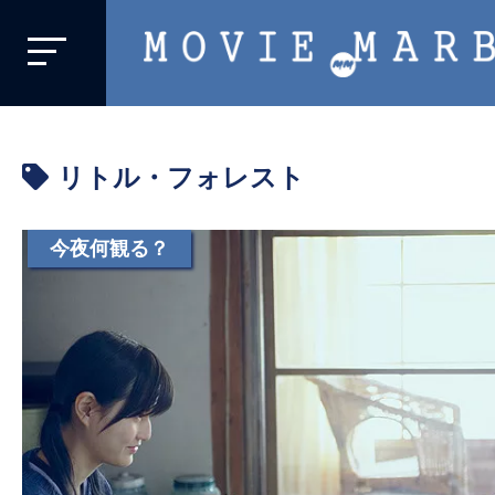
MOVIE
MARBIE
業
界
リトル・フォレスト
初、
映
画
今夜何観る？
バ
イ
ラ
ル
メ
デ
ィ