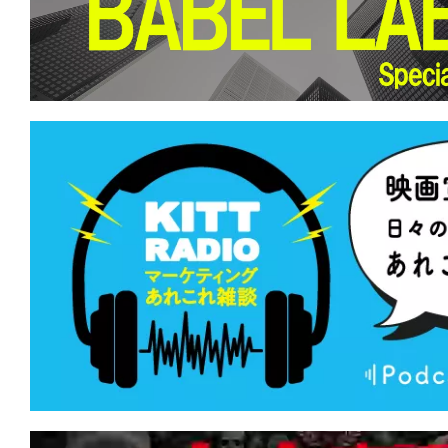
て
一
日
を
ハ
ッ
ピ
ー
に
し
ち
ゃ
お
う。