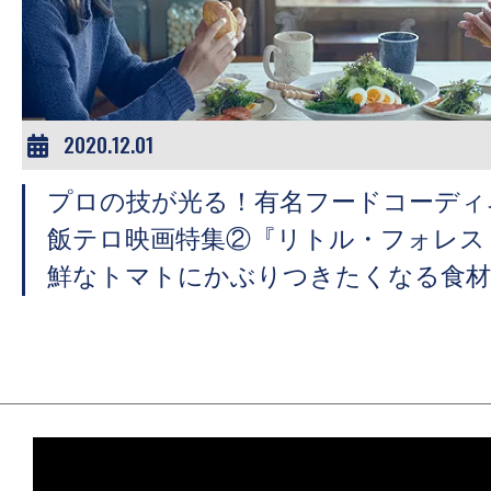
ア
登
場！
MOVIE
MARBIE（ム
2020.12.01
ー
プロの技が光る！有名フードコーディ
ビ
ー
飯テロ映画特集②『リトル・フォレス
マ
鮮なトマトにかぶりつきたくなる食材
ー
ビ
ー）
は
世
界
中