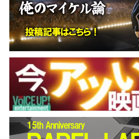
す。
映
画
の
ネ
タ
を
み
ん
な
で
シ
ェ
ア
し