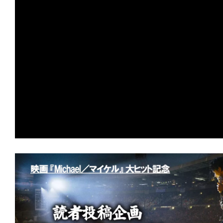
の
映
画
の
ネ
タ
が
満
載
な
メ
デ
ィ
ア
で