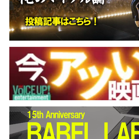
す。
映
画
の
ネ
タ
を
み
ん
な
で
シ
ェ
ア
し