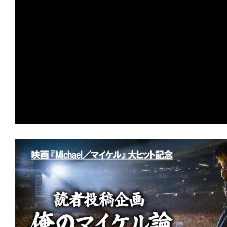
の
映
画
の
ネ
タ
が
満
載
な
メ
デ
ィ
ア
で