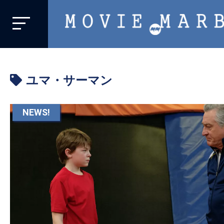
MOVIE
MARBIE
業
界
ユマ・サーマン
初、
映
画
NEWS!
バ
イ
ラ
ル
メ
デ
ィ