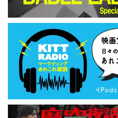
て
一
日
を
ハ
ッ
ピ
ー
に
し
ち
ゃ
お
う。