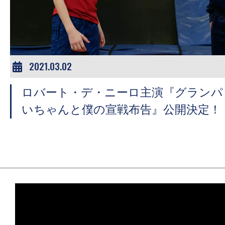
ア
登
場！
MOVIE
MARBIE（ム
2021.03.02
ー
ロバート・デ・ニーロ主演『グランパ
ビ
ー
いちゃんと僕の宣戦布告』公開決定！
マ
ー
ビ
ー）
は
世
界
中