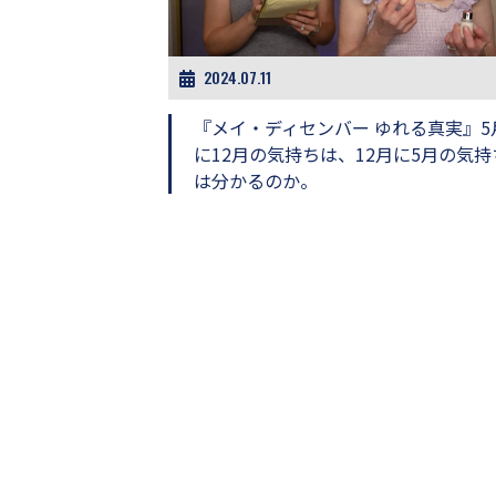
ビ
ー）
は
世
2024.07.11
界
中
『メイ・ディセンバー ゆれる真実』5
の
に12月の気持ちは、12月に5月の気持
映
は分かるのか。
画
の
ネ
タ
が
満
載
な
メ
デ
ィ
ア
で
す。
映