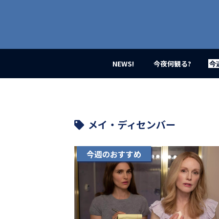
業
界
初、
映
画
バ
イ
NEWS!
今夜何観る?
今
ラ
ル
メ
デ
ィ
ア
メイ・ディセンバー
登
場！
MOVIE
今週のおすすめ
MARBIE（ム
ー
ビ
ー
マ
ー