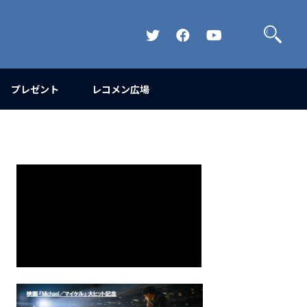
検
索
Official
Official
Official
Twitter
FaceBook
YouTube
Channel
プレゼント
レコメン広場