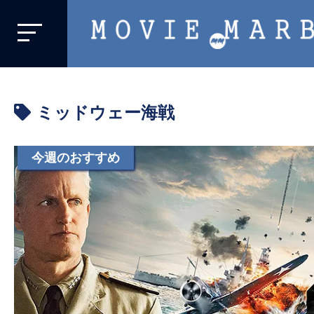
MOVIE
MARBIE
業
界
ミッドウェー海戦
初、
映
画
今週のおすすめ
バ
イ
ラ
ル
メ
デ
ィ