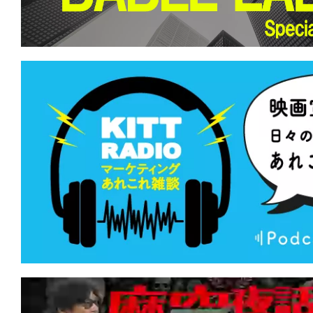
て
一
日
を
ハ
ッ
ピ
ー
に
し
ち
ゃ
お
う。