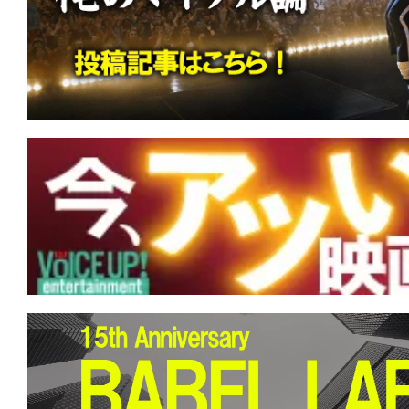
す。
映
画
の
ネ
タ
を
み
ん
な
で
シ
ェ
ア
し