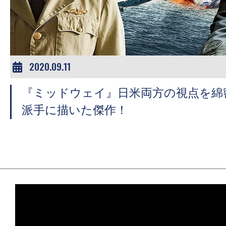
ア
登
場！
MOVIE
MARBIE（ム
2020.09.11
ー
『ミッドウェイ』日米両方の視点を綿
ビ
ー
派手に描いた傑作！
マ
ー
ビ
ー）
は
世
界
中