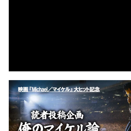
の
映
画
の
ネ
タ
が
満
載
な
メ
デ
ィ
ア
で