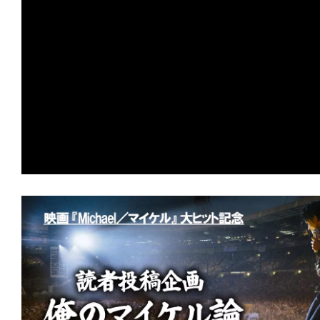
の
映
画
の
ネ
タ
が
満
載
な
メ
デ
ィ
ア
で