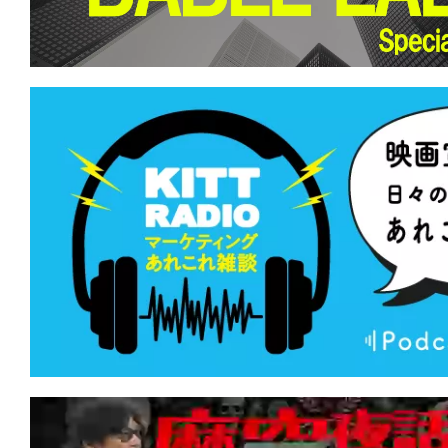
て
一
日
を
ハ
ッ
ピ
ー
に
し
ち
ゃ
お
う。