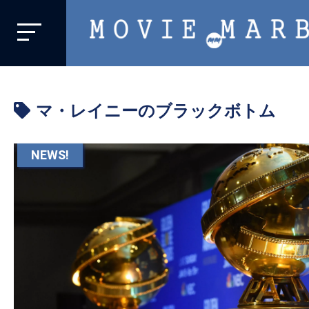
MOVIE
MARBIE
業
界
マ・レイニーのブラックボトム
初、
映
画
NEWS!
バ
イ
ラ
ル
メ
デ
ィ