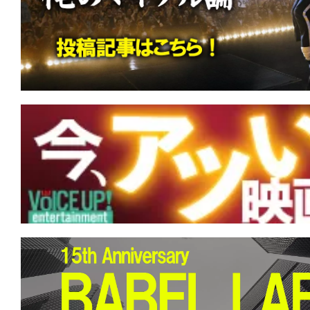
す。
映
画
の
ネ
タ
を
み
ん
な
で
シ
ェ
ア
し