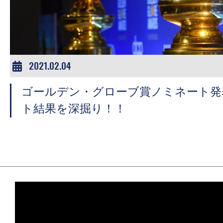
ア
登
場！
MOVIE
MARBIE（ム
2021.02.04
ー
ゴールデン・グローブ賞ノミネート発
ビ
ー
ト結果を深掘り！！
マ
ー
ビ
ー）
は
世
界
中