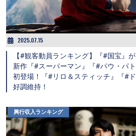
ア
登
場！
MOVIE
MARBIE（ム
2025.07.15
ー
【#観客動員ランキング】『#国宝』が
ビ
ー
新作『#スーパーマン』『#パウ・パ
マ
初登場！『#リロ＆スティッチ』『#
ー
好調維持！
ビ
ー）
は
興行収入ランキング
世
界
中