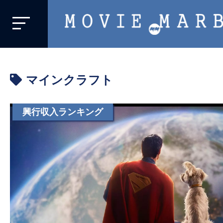
MOVIE
MARBIE
業
界
マインクラフト
初、
映
画
興行収入ランキング
バ
イ
ラ
ル
メ
デ
ィ