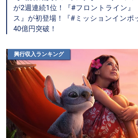
て
が2週連続1位！『#フロントライン』
一
日
ス』が初登場！『#ミッションインポ
を
40億円突破！
ハ
ッ
ピ
興行収入ランキング
ー
に
し
ち
ゃ
お
う。