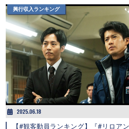
す。
興行収入ランキング
映
画
の
ネ
タ
を
み
ん
な
で
シ
ェ
2025.06.18
ア
し
【#観客動員ランキング】『#リロア