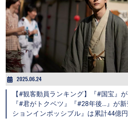
の
映
画
の
ネ
タ
が
満
載
2025.06.24
な
メ
【#観客動員ランキング】『#国宝』
デ
『#君がトクベツ』『#28年後…』が
ィ
ションインポッシブル』は累計44億
ア
で