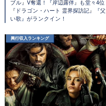
ブル』V奪還！『岸辺露伴』も堂々4
『ドラゴン・ハート 霊界探訪記』『
い歌』がランクイン！
興行収入ランキング