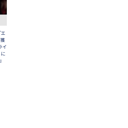
『エ
を獲
ライ
らに
』