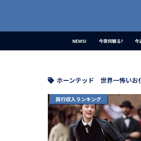
業
界
初、
映
画
バ
イ
NEWS!
今夜何観る?
今
ラ
ル
メ
デ
ィ
ア
ホーンテッド 世界一怖いお
登
場！
MOVIE
興行収入ランキング
MARBIE（ム
ー
ビ
ー
マ
ー