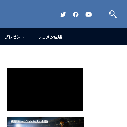
検
索
Official
Official
Official
Twitter
FaceBook
YouTube
Channel
プレゼント
レコメン広場