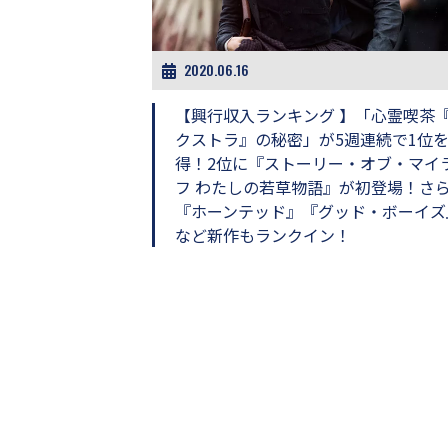
ビ
ー）
は
世
2020.06.16
界
中
【興行収入ランキング 】「心霊喫茶
の
クストラ』の秘密」が5週連続で1位
映
得！2位に『ストーリー・オブ・マイ
画
の
フ わたしの若草物語』が初登場！さ
ネ
『ホーンテッド』『グッド・ボーイズ
タ
など新作もランクイン！
が
満
載
な
メ
デ
ィ
ア
で
す。
映