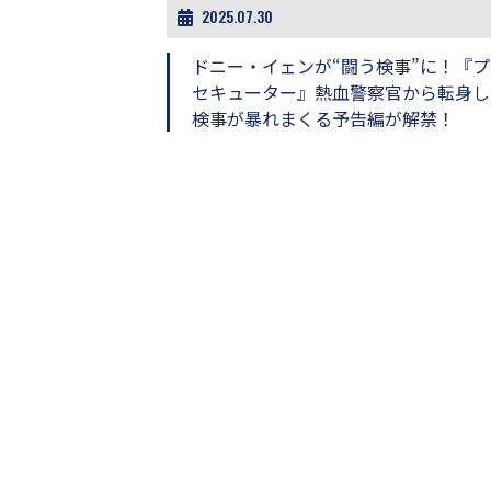
し
2025.07.30
ち
ゃ
ドニー・イェンが“闘う検事”に！『プ
お
セキューター』熱血警察官から転身し
う。
検事が暴れまくる予告編が解禁！