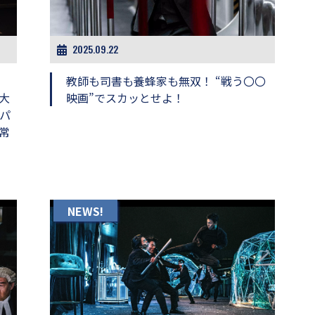
2025.09.22
教師も司書も養蜂家も無双！ “戦う〇〇
大
映画”でスカッとせよ！
はパ
常
NEWS!