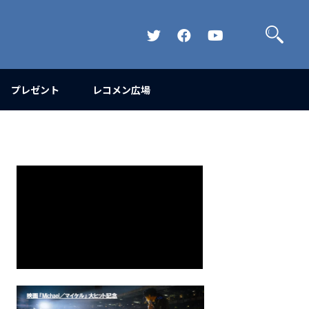
検
索
Official
Official
Official
Twitter
FaceBook
YouTube
Channel
プレゼント
レコメン広場