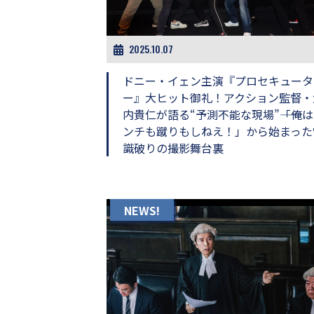
ビ
ー）
は
世
2025.10.07
界
中
ドニー・イェン主演『プロセキュータ
の
ー』大ヒット御礼！アクション監督・
映
内貴仁が語る“予測不能な現場”――「俺
画
の
ンチも蹴りもしねえ！」から始まった
ネ
識破りの撮影舞台裏
タ
が
満
載
NEWS!
な
メ
デ
ィ
ア
で
す。
映