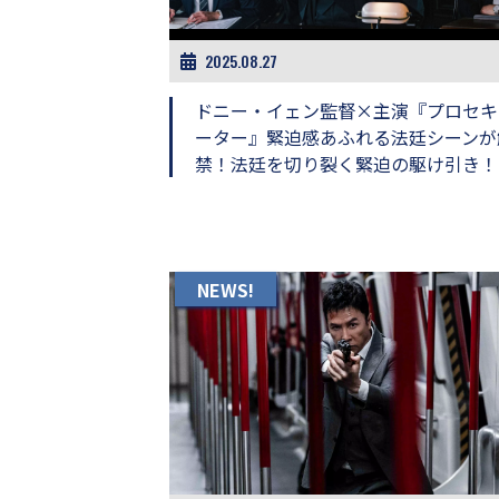
画
の
2025.08.27
ネ
タ
を
ドニー・イェン監督×主演『プロセキ
み
ーター』緊迫感あふれる法廷シーンが
ん
禁！法廷を切り裂く緊迫の駆け引き！
な
で
シ
ェ
ア
し
NEWS!
て
一
日
を
ハ
ッ
ピ
ー
に