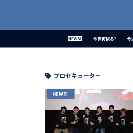
業
界
初、
映
画
バ
イ
NEWS!
今夜何観る?
今
ラ
ル
メ
デ
ィ
ア
プロセキューター
登
場！
MOVIE
NEWS!
MARBIE（ム
ー
ビ
ー
マ
ー