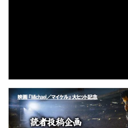
の
映
画
の
ネ
タ
が
満
載
な
メ
デ
ィ
ア
で