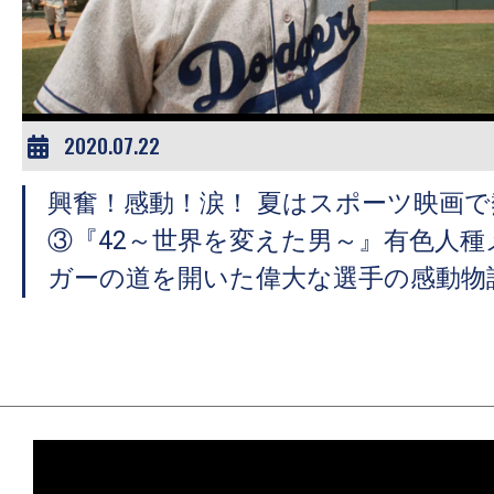
ア
登
場！
MOVIE
MARBIE（ム
2020.07.22
ー
興奮！感動！涙！ 夏はスポーツ映画
ビ
ー
③『42～世界を変えた男～』有色人種
マ
ガーの道を開いた偉大な選手の感動物
ー
ビ
ー）
は
世
界
中