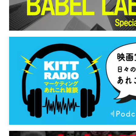
て
一
日
を
ハ
ッ
ピ
ー
に
し
ち
ゃ
お
う。