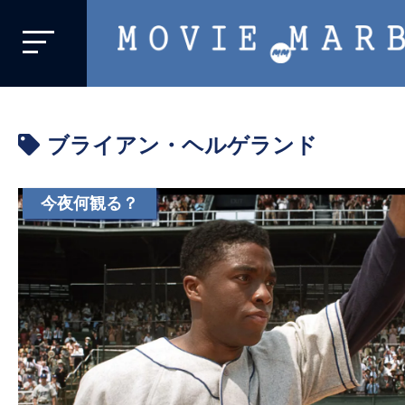
MOVIE
MARBIE
業
界
ブライアン・ヘルゲランド
初、
映
画
今夜何観る？
バ
イ
ラ
ル
メ
デ
ィ