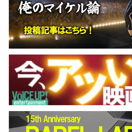
す。
映
画
の
ネ
タ
を
み
ん
な
で
シ
ェ
ア
し