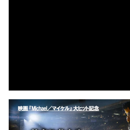
の
映
画
の
ネ
タ
が
満
載
な
メ
デ
ィ
ア
で