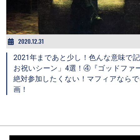
ア
登
場！
MOVIE
MARBIE（ム
2020.12.31
ー
2021年まであと少し！色んな意味で
ビ
ー
お祝いシーン」4選！④『ゴッドファーザー
マ
絶対参加したくない！マフィアならで
ー
画！
ビ
ー）
は
世
界
中