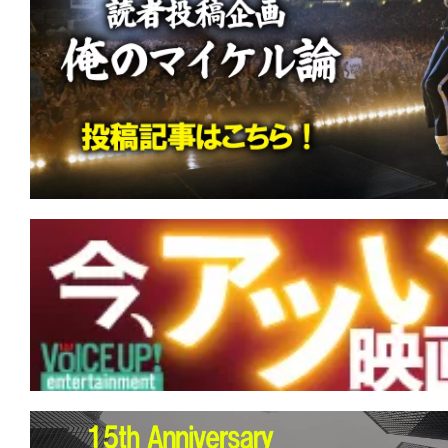
す。
映
画
の
ネ
タ
を
み
ん
な
で
シ
ェ
ア
し