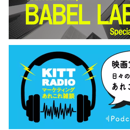
て
一
日
を
ハ
ッ
ピ
ー
に
し
ち
ゃ
お
う。