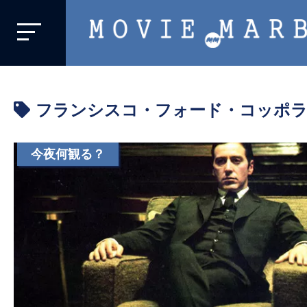
MOVIE
MARBIE
業
界
フランシスコ・フォード・コッポ
初、
映
画
今夜何観る？
バ
イ
ラ
ル
メ
デ
ィ