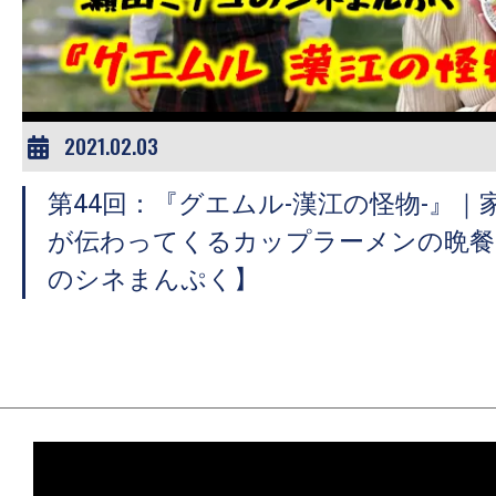
ア
登
場！
MOVIE
MARBIE（ム
2021.02.03
ー
第44回：『グエムル-漢江の怪物-』
ビ
ー
が伝わってくるカップラーメンの晩餐
マ
のシネまんぷく】
ー
ビ
ー）
は
世
界
中