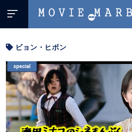
MOVIE
MARBIE
業
界
ビョン・ヒボン
初、
映
画
special
バ
イ
ラ
ル
メ
デ
ィ