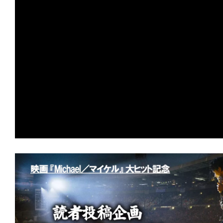
の
映
画
の
ネ
タ
が
満
載
な
メ
デ
ィ
ア
で