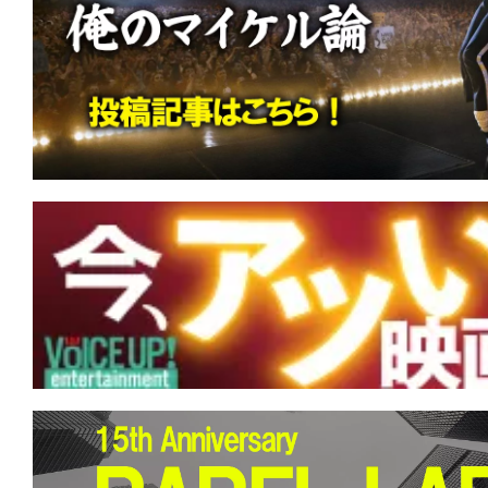
す。
映
画
の
ネ
タ
を
み
ん
な
で
シ
ェ
ア
し