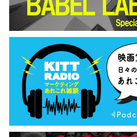
て
一
日
を
ハ
ッ
ピ
ー
に
し
ち
ゃ
お
う。