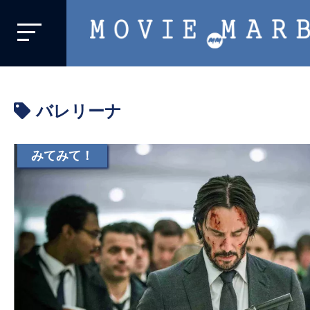
MOVIE
MARBIE
業
界
バレリーナ
初、
映
画
みてみて！
バ
イ
ラ
ル
メ
デ
ィ