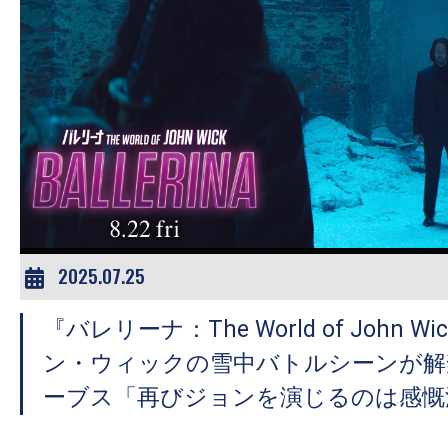
の
映
画
の
ネ
タ
が
満
載
2025.07.25
な
メ
『バレリーナ：The World of John W
デ
ン・ウィックの雪中バトルシーンが解
ィ
ーブス「再びジョンを演じるのは感慨
ア
で