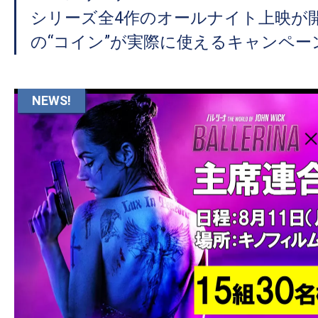
て
シリーズ全4作のオールナイト上映が開
一
日
の“コイン”が実際に使えるキャンペー
を
ハ
NEWS!
ッ
ピ
ー
に
し
ち
ゃ
お
う。