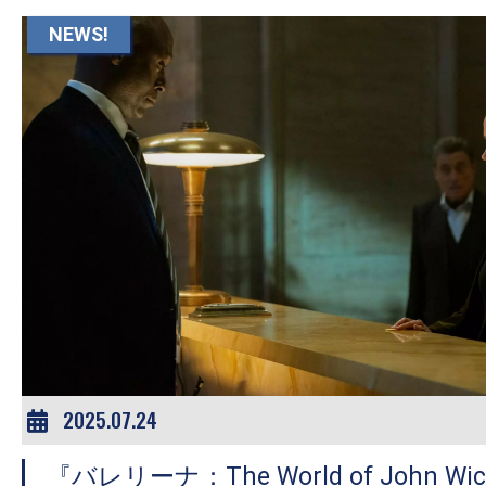
す。
NEWS!
映
画
の
ネ
タ
を
み
ん
な
で
シ
ェ
2025.07.24
ア
し
『バレリーナ：The World of John 