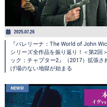
ア
登
場！
MOVIE
MARBIE（ム
2025.07.26
ー
『バレリーナ：The World of John 
ビ
ー
シリーズ全作品を振り返り！＜第2回
マ
ック：チャプター2』（2017）拡張さ
ー
げ場のない地獄が始まる
ビ
ー）
は
NEWS!
世
界
中