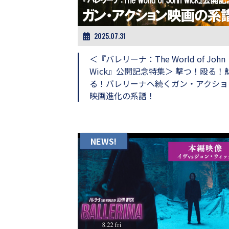
ビ
ー）
は
世
2025.07.31
界
中
＜『バレリーナ：The World of John
の
Wick』公開記念特集＞ 撃つ！殴る！
映
る！バレリーナへ続くガン・アクショ
画
の
映画進化の系譜！
ネ
タ
が
満
NEWS!
載
な
メ
デ
ィ
ア
で
す。
映