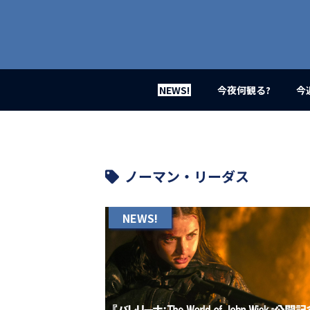
業
界
初、
映
画
バ
イ
NEWS!
今夜何観る?
今
ラ
ル
メ
デ
ィ
ア
ノーマン・リーダス
登
場！
MOVIE
NEWS!
MARBIE（ム
ー
ビ
ー
マ
ー