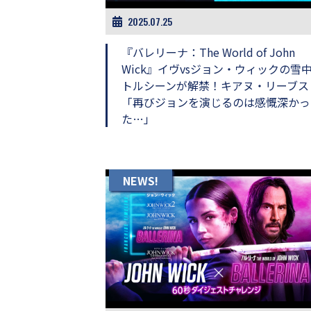
画
2025.07.25
の
ネ
『バレリーナ：The World of John
タ
を
Wick』イヴvsジョン・ウィックの雪
み
トルシーンが解禁！キアヌ・リーブス
ん
「再びジョンを演じるのは感慨深かっ
な
た…」
で
シ
ェ
ア
し
NEWS!
て
一
日
を
ハ
ッ
ピ
ー
に