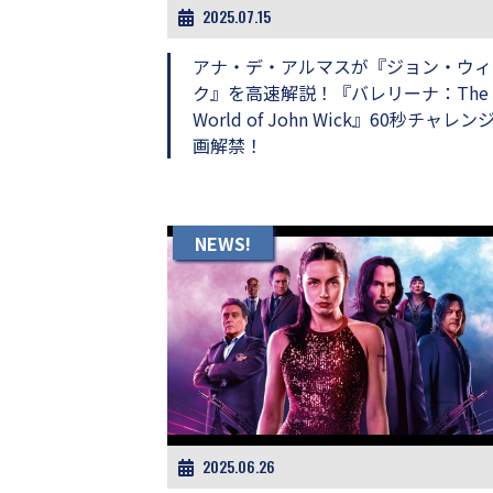
し
2025.07.15
ち
ゃ
アナ・デ・アルマスが『ジョン・ウィ
お
ク』を高速解説！『バレリーナ：The
う。
World of John Wick』60秒チャレン
画解禁！
NEWS!
2025.06.26