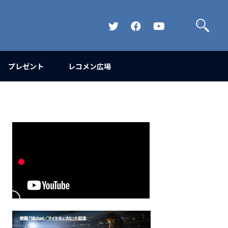
検
索
Official
Official
Official
Twitter
FaceBook
YouTube
Channel
プレゼント
レコメン広場