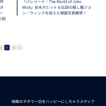
作
『バレリーナ：The World of John
き
Wick』全米大ヒット＆伝説の殺し屋ジョ
ー
ン・ウィックを捉えた場面写真解禁！
り配
2
3
4
»
映画のネタで一日をハッピーにしちゃうメディア