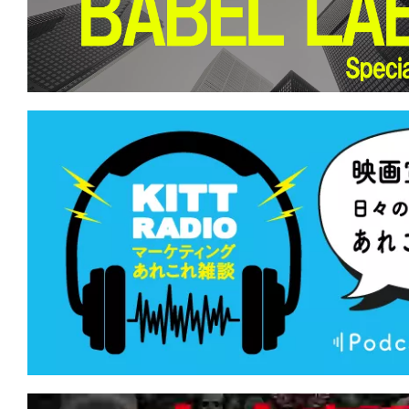
て
一
日
を
ハ
ッ
ピ
ー
に
し
ち
ゃ
お
う。