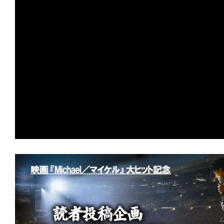
の
映
画
の
ネ
タ
が
満
載
な
メ
デ
ィ
ア
で