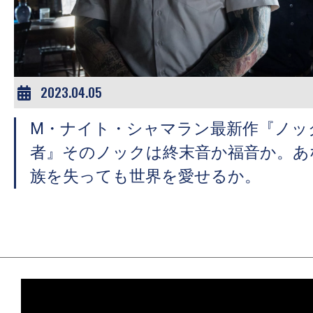
ア
登
場！
MOVIE
MARBIE（ム
2023.04.05
ー
M・ナイト・シャマラン最新作『ノッ
ビ
ー
者』そのノックは終末音か福音か。あ
マ
族を失っても世界を愛せるか。
ー
ビ
ー）
は
世
界
中