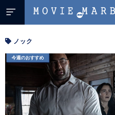
MOVIE
MARBIE
業
界
ノック
初、
映
画
今週のおすすめ
バ
イ
ラ
ル
メ
デ
ィ