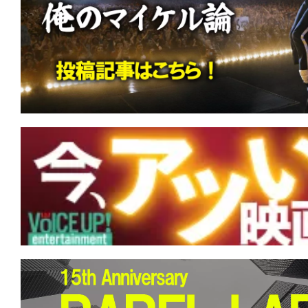
す。
映
画
の
ネ
タ
を
み
ん
な
で
シ
ェ
ア
し