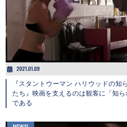
の
映
画
の
ネ
タ
が
満
2021.01.09
載
な
『スタントウーマン ハリウッドの知
メ
たち』映画を支えるのは観客に「知ら
デ
である
ィ
ア
で
NEWS!