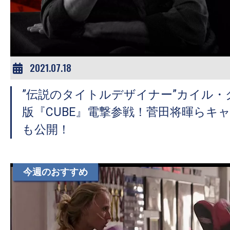
ア
登
場！
MOVIE
MARBIE（ム
2021.07.18
ー
”伝説のタイトルデザイナー”カイル・
ビ
ー
版『CUBE』電撃参戦！菅田将暉らキ
マ
も公開！
ー
ビ
ー）
今週のおすすめ
は
世
界
中