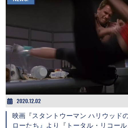
す。
映
画
の
ネ
タ
を
み
ん
な
で
シ
2020.12.02
ェ
ア
映画『スタントウーマン ハリウッド
し
ローたち』より『トータル・リコール