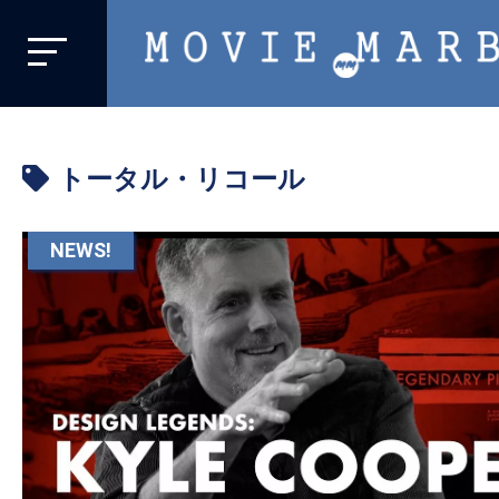
MOVIE
MARBIE
業
界
トータル・リコール
初、
映
画
NEWS!
バ
イ
ラ
ル
メ
デ
ィ