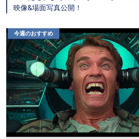
て
映像&場面写真公開！
一
日
を
今週のおすすめ
ハ
ッ
ピ
ー
に
し
ち
ゃ
お
う。