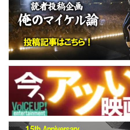
て
一
日
を
ハ
ッ
ピ
ー
に
し
ち
ゃ
お
う。