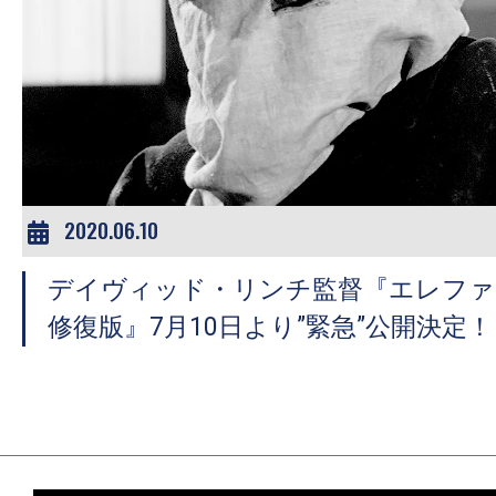
の
映
画
の
ネ
タ
が
2020.06.10
満
載
デイヴィッド・リンチ監督『エレファン
な
修復版』7月10日より”緊急”公開決定！
メ
デ
ィ
ア
で