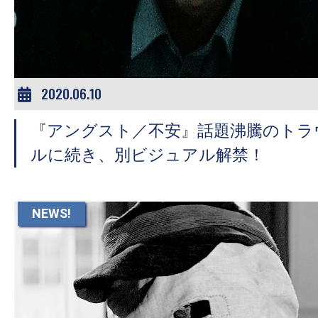
ア
登
場！
MOVIE
MARBIE（ム
2020.06.10
ー
『アングスト／不安』話題沸騰のトラ
ビ
ー
ルに続き、別ビジュアル解禁！
マ
ー
ビ
NEWS!
ー）
は
世
界
中