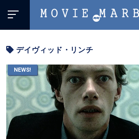
MOVIE
MARBIE
業
界
デイヴィッド・リンチ
初、
映
画
NEWS!
バ
イ
ラ
ル
メ
デ
ィ