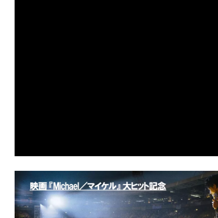
す。
映
画
の
ネ
タ
を
み
ん
な
で
シ
ェ
ア
し