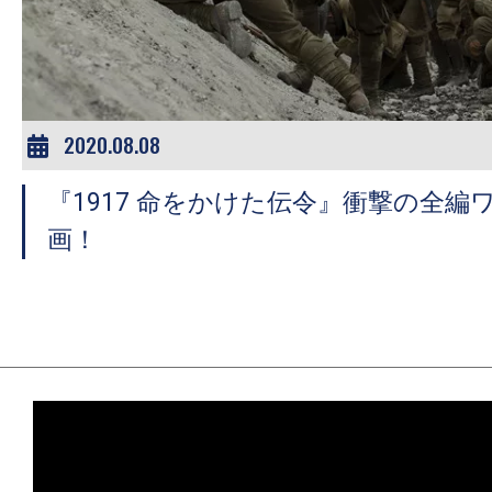
ア
登
場！
MOVIE
MARBIE（ム
2020.08.08
ー
『1917 命をかけた伝令』衝撃の全編
ビ
ー
画！
マ
ー
ビ
ー）
は
世
界
中