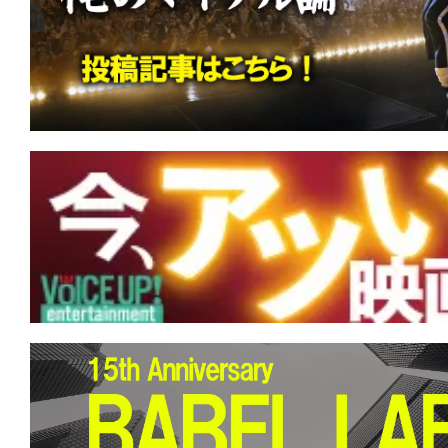
す。
映
画
の
ネ
タ
を
み
ん
な
で
シ
ェ
ア
し