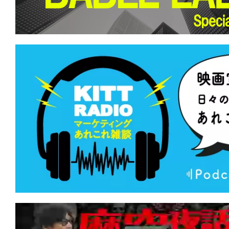
て
一
日
を
ハ
ッ
ピ
ー
に
し
ち
ゃ
お
う。