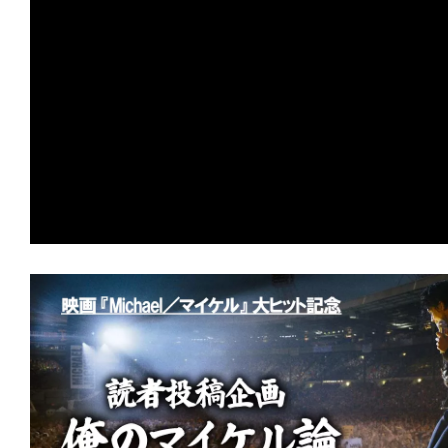
の
映
画
の
ネ
タ
が
満
載
な
メ
デ
ィ
ア
で