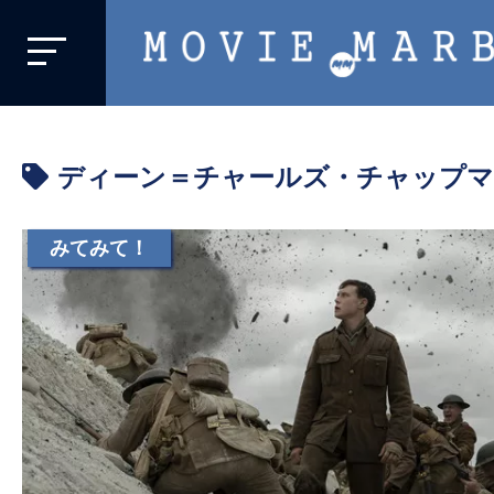
MOVIE
MARBIE
業
界
ディーン＝チャールズ・チャップ
初、
映
画
みてみて！
バ
イ
ラ
ル
メ
デ
ィ