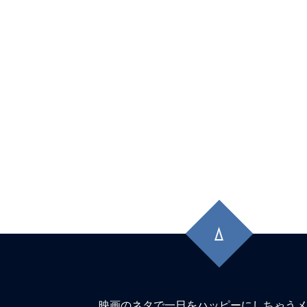
先
頭
に
戻
る
映画のネタで一日をハッピーにしちゃうメ