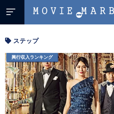
MOVIE
MARBIE
業
界
ステップ
初、
映
画
興行収入ランキング
バ
イ
ラ
ル
メ
デ
ィ