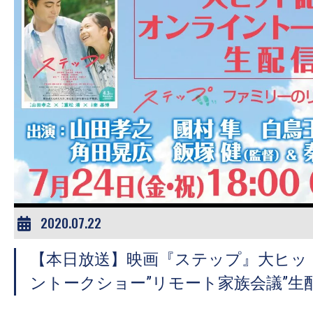
す。
映
画
の
ネ
タ
を
み
ん
な
で
2020.07.22
シ
ェ
【本日放送】映画『ステップ』大ヒッ
ア
ントークショー”リモート家族会議”生
し