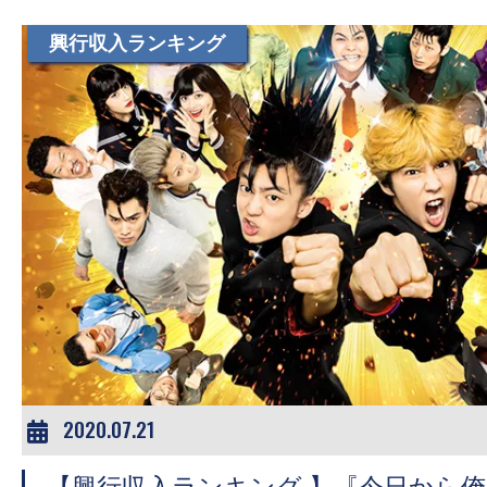
て
一
興行収入ランキング
日
を
ハ
ッ
ピ
ー
に
し
ち
ゃ
お
う。
2020.07.21