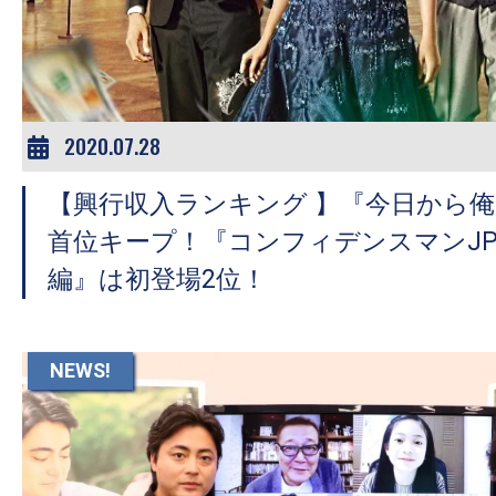
ア
登
場！
MOVIE
MARBIE（ム
2020.07.28
ー
【興行収入ランキング 】『今日から俺
ビ
ー
首位キープ！『コンフィデンスマンJP
マ
編』は初登場2位！
ー
ビ
ー）
NEWS!
は
世
界
中