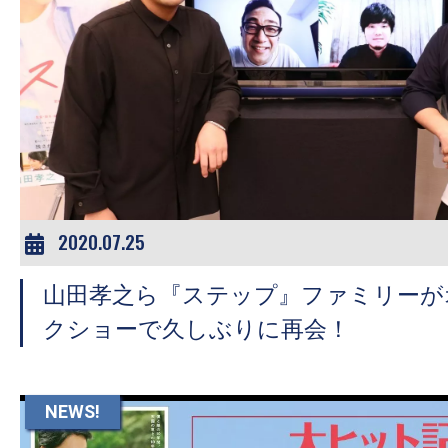
の
映
画
の
ネ
タ
が
満
2020.07.25
載
な
山田孝之ら『ステップ』ファミリーが
メ
クショーで久しぶりに再会！
デ
ィ
ア
NEWS!
で