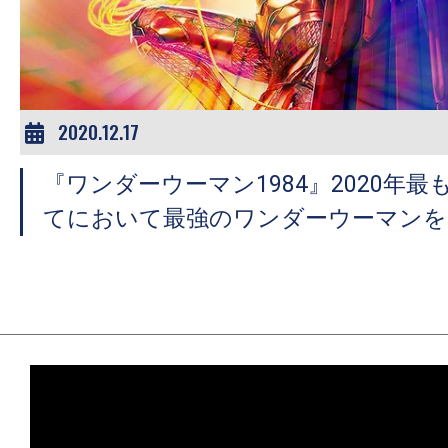
ア
登
場！
MOVIE
MARBIE（ム
2020.12.17
ー
『ワンダーウーマン1984』2020年
ビ
ー
てにおいて最強のワンダーウーマンを
マ
ー
ビ
ー）
は
世
界
中