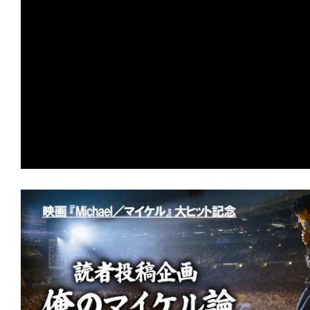
の
映
画
の
ネ
タ
が
満
載
な
メ
デ
ィ
ア
で