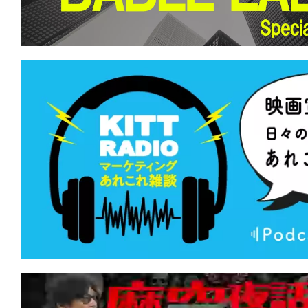
て
一
日
を
ハ
ッ
ピ
ー
に
し
ち
ゃ
お
う。