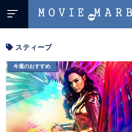
MOVIE
MARBIE
業
界
スティーブ
初、
映
画
今週のおすすめ
バ
イ
ラ
ル
メ
デ
ィ