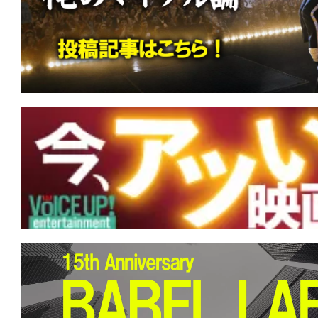
す。
映
画
の
ネ
タ
を
み
ん
な
で
シ
ェ
ア
し