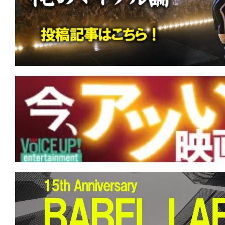
す。
映
画
の
ネ
タ
を
み
ん
な
で
シ
ェ
ア
し