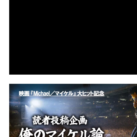
の
映
画
の
ネ
タ
が
満
載
な
メ
デ
ィ
ア
で