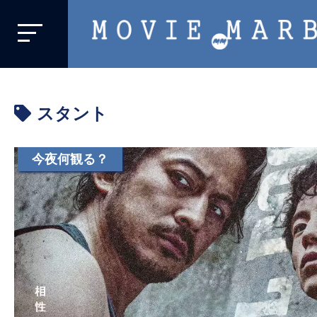
MOVIE
MARBIE
業
界
スタント
初、
映
画
今夜何観る？
バ
イ
ラ
ル
メ
デ
ィ