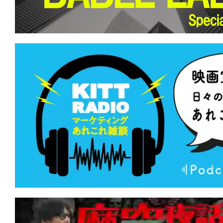
て
一
日
を
ハ
ッ
ピ
ー
に
し
ち
ゃ
お
う。