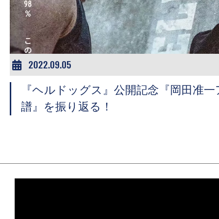
ア
登
場！
MOVIE
MARBIE（ム
2022.09.05
ー
『ヘルドッグス』公開記念『岡田准一
ビ
ー
譜』を振り返る！
マ
ー
ビ
ー）
は
世
界
中