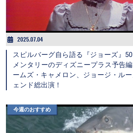
ア
登
場！
MOVIE
MARBIE（ム
2025.07.04
ー
スピルバーグ自ら語る『ジョーズ』5
ビ
ー
メンタリーのディズニープラス予告編
マ
ームズ・キャメロン、ジョージ・ルー
ー
ェンド総出演！
ビ
ー）
は
今週のおすすめ
世
界
中