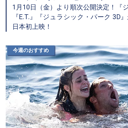
て
1月10日（金）より順次公開決定！『
一
日
『E.T.』『ジュラシック・パーク 3D』
を
日本初上映！
ハ
ッ
ピ
今週のおすすめ
ー
に
し
ち
ゃ
お
う。