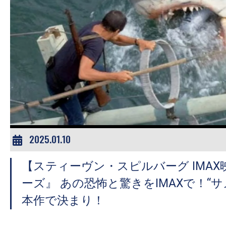
の
映
画
の
ネ
タ
が
満
載
2025.01.10
な
メ
【スティーヴン・スピルバーグ IMA
デ
ーズ』 あの恐怖と驚きをIMAXで！“
ィ
本作で決まり！
ア
で