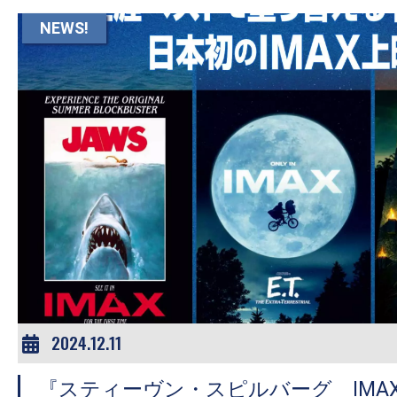
す。
NEWS!
映
画
の
ネ
タ
を
み
ん
な
で
シ
ェ
2024.12.11
ア
し
『スティーヴン・スピルバーグ IMAX