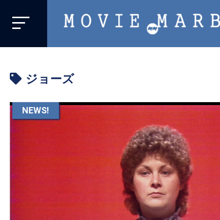
MOVIE
MARBIE
業
界
ジョーズ
初、
映
画
NEWS!
バ
イ
ラ
ル
メ
デ
ィ