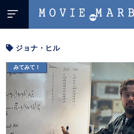
MOVIE
MARBIE
業
界
ジョナ・ヒル
初、
映
画
みてみて！
バ
イ
ラ
ル
メ
デ
ィ