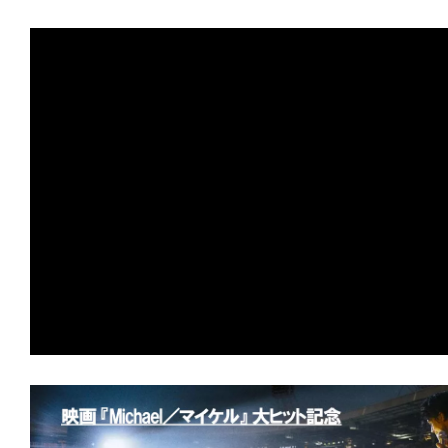
す。
映
画
の
ネ
タ
を
み
ん
な
で
シ
ェ
ア
し