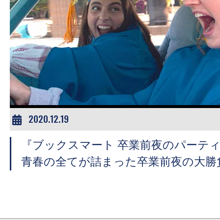
の
映
画
の
ネ
タ
が
満
2020.12.19
載
な
『ブックスマート 卒業前夜のパーテ
メ
青春の全てが詰まった卒業前夜の大勝
デ
ィ
ア
で