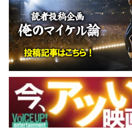
て
一
日
を
ハ
ッ
ピ
ー
に
し
ち
ゃ
お
う。