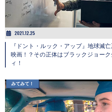
ア
登
場！
MOVIE
MARBIE（ム
2021.12.25
ー
『ドント・ルック・アップ』地球滅亡
ビ
ー
映画！？その正体はブラックジョーク
マ
ィ！
ー
ビ
ー）
みてみて！
は
世
界
中