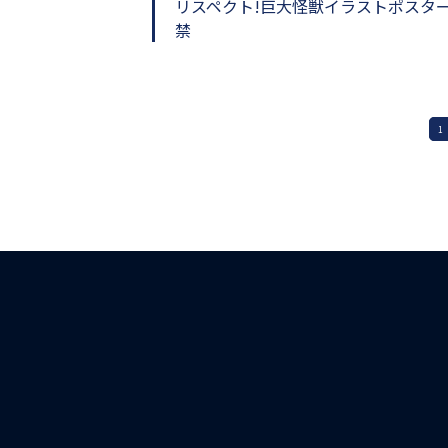
リスペクト!巨大怪獣イラストポスタ
禁
1