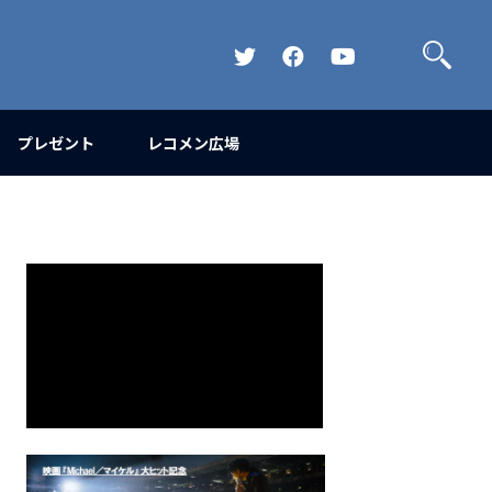
検
索
Official
Official
Official
Twitter
FaceBook
YouTube
Channel
プレゼント
レコメン広場