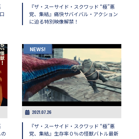
悪
『ザ・スーサイド・スクワッド “極”悪
口
党、集結』痛快サバイバル・アクション
に迫る特別映像解禁！
NEWS!
2021.07.26
悪
『ザ・スーサイド・スクワッド “極”悪
への
党、集結』生存率０％の怪獣バトル最新