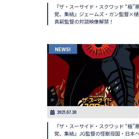
『ザ・スーサイド・スクワッド “極”
党、集結』ジェームズ・ガン監督×樋
真嗣監督の対談映像解禁！
NEWS!
2021.07.30
『ザ・スーサイド・スクワッド “極”
党、集結』JG監督の怪獣母国・日本