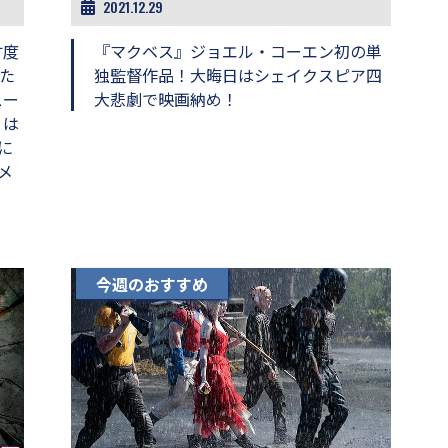
2021.12.29
忖度
『マクベス』ジョエル・コーエン初の単
た
独監督作品！大晦日はシェイクスピア四
スー
大悲劇で映画納め！
』は
に
メ
今週のおすすめ