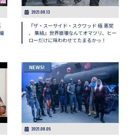
2021.08.13
悪
『ザ・スーサイド・スクワッド 極 悪党
撮
、 集結』世界崩壊なんてオマツリ、ヒー
ローだけに味わわせてたまるかっ！
NEWS!
2021.08.05