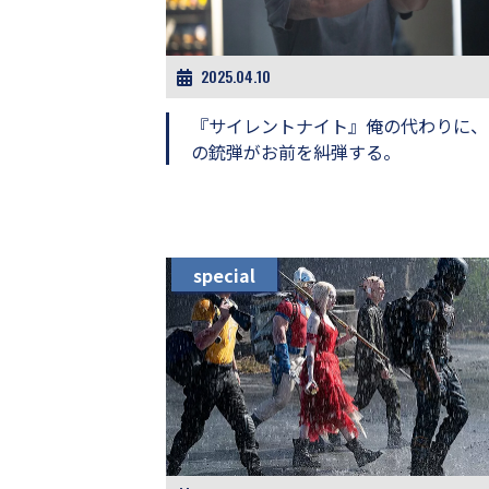
ビ
ー）
は
世
2025.04.10
界
中
『サイレントナイト』俺の代わりに、
の
の銃弾がお前を糾弾する。
映
画
の
ネ
タ
が
special
満
載
な
メ
デ
ィ
ア
で
す。
映