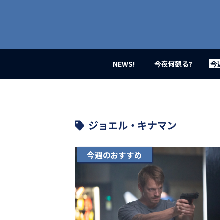
業
界
初、
映
画
バ
イ
NEWS!
今夜何観る?
今
ラ
ル
メ
デ
ィ
ア
ジョエル・キナマン
登
場！
MOVIE
今週のおすすめ
MARBIE（ム
ー
ビ
ー
マ
ー