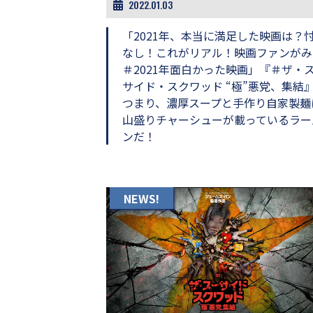
2022.01.03
画
の
「2021年、本当に満足した映画は？
ネ
なし！これがリアル！映画ファンがみ
タ
を
＃2021年面白かった映画」『＃ザ・
み
サイド・スクワッド “極”悪党、集結
ん
つまり、濃厚スープと手作り自家製麺
な
山盛りチャーシューが載っているラー
で
ンだ！
シ
ェ
ア
し
て
NEWS!
一
日
を
ハ
ッ
ピ
ー
に