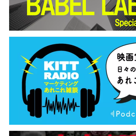
て
一
日
を
ハ
ッ
ピ
ー
に
し
ち
ゃ
お
う。