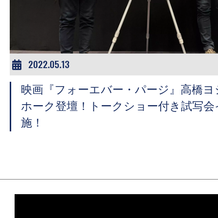
ア
登
場！
MOVIE
MARBIE（ム
2022.05.13
ー
映画『フォーエバー・パージ』高橋ヨ
ビ
ー
ホーク登壇！トークショー付き試写会
マ
施！
ー
ビ
ー）
は
世
界
中