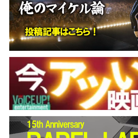
す。
映
画
の
ネ
タ
を
み
ん
な
で
シ
ェ
ア
し