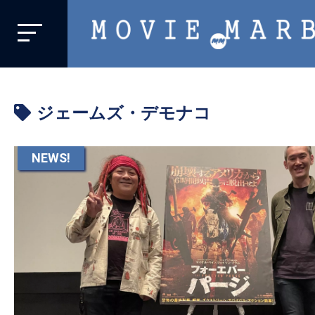
MOVIE
MARBIE
業
界
ジェームズ・デモナコ
初、
映
画
NEWS!
バ
イ
ラ
ル
メ
デ
ィ