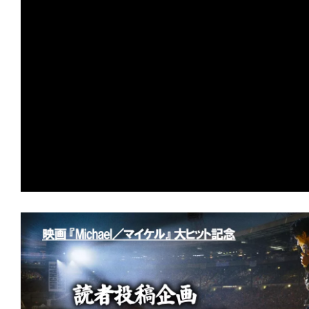
の
映
画
の
ネ
タ
が
満
載
な
メ
デ
ィ
ア
で