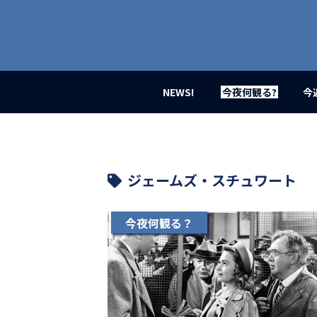
業
界
初、
映
画
バ
イ
NEWS!
今夜何観る?
今
ラ
ル
メ
デ
ィ
ア
ジェームズ・スチュワート
登
場！
MOVIE
今夜何観る？
MARBIE（ム
ー
ビ
ー
マ
ー