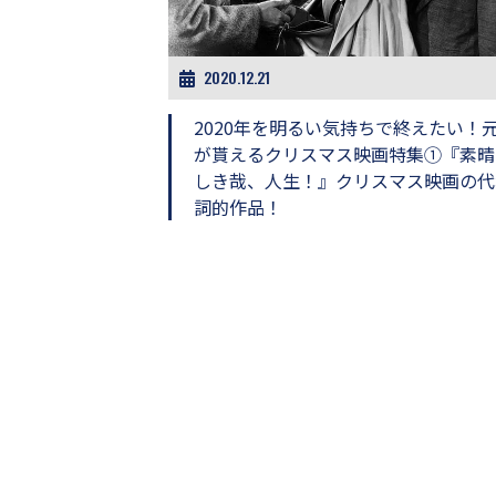
ビ
ー）
は
世
2020.12.21
界
中
2020年を明るい気持ちで終えたい！
の
が貰えるクリスマス映画特集①『素晴
映
しき哉、人生！』クリスマス映画の代
画
の
詞的作品！
ネ
タ
が
満
載
な
メ
デ
ィ
ア
で
す。
映