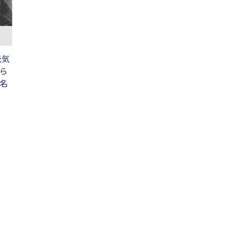
元気
ら
名