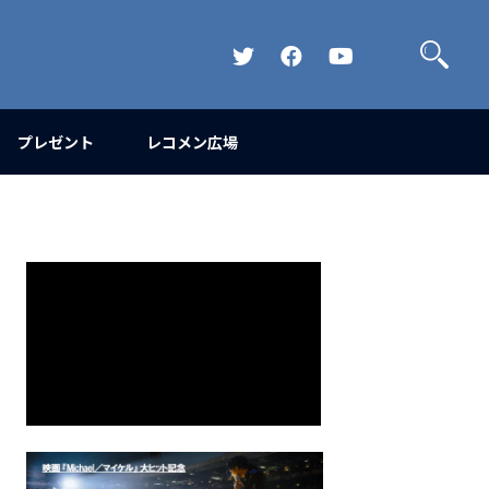
検
索
Official
Official
Official
Twitter
FaceBook
YouTube
Channel
プレゼント
レコメン広場