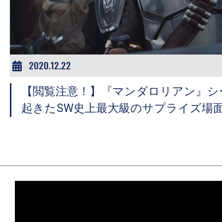
ア
登
場！
MOVIE
MARBIE（ム
2020.12.22
ー
【閲覧注意！】『マンダロリアン』シ
ビ
ー
起きたSW史上最大級のサプライズ場
マ
ー
ビ
ー）
は
世
界
中