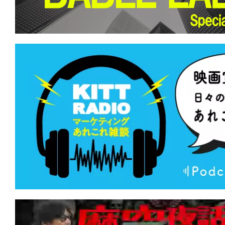
て
一
日
を
ハ
ッ
ピ
ー
に
し
ち
ゃ
お
う。