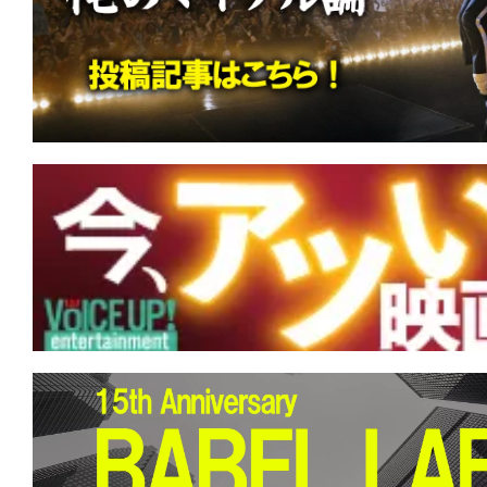
す。
映
画
の
ネ
タ
を
み
ん
な
で
シ
ェ
ア
し