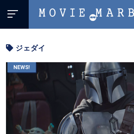
MOVIE
MARBIE
業
界
ジェダイ
初、
映
画
NEWS!
バ
イ
ラ
ル
メ
デ
ィ