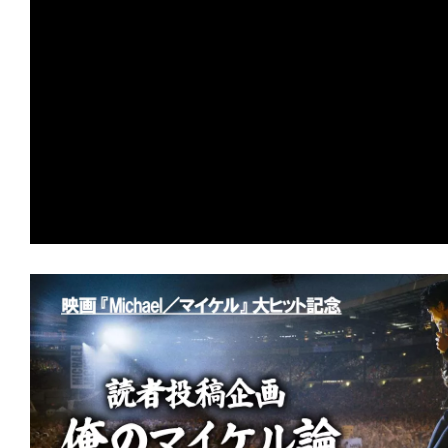
の
映
画
の
ネ
タ
が
満
載
な
メ
デ
ィ
ア
で