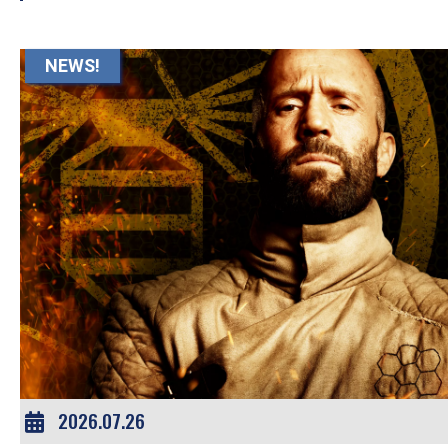
す。
映
NEWS!
画
の
ネ
タ
を
み
ん
な
で
シ
ェ
ア
2026.07.26
し