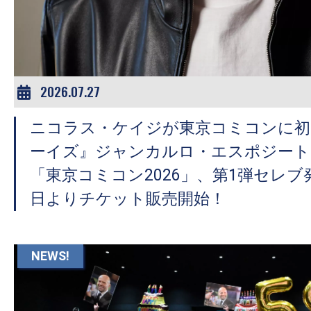
ア
登
場！
MOVIE
MARBIE（ム
2026.07.27
ー
ニコラス・ケイジが東京コミコンに初
ビ
ー
ーイズ』ジャンカルロ・エスポジート
マ
「東京コミコン2026」、第1弾セレブ
ー
日よりチケット販売開始！
ビ
ー）
は
NEWS!
世
界
中