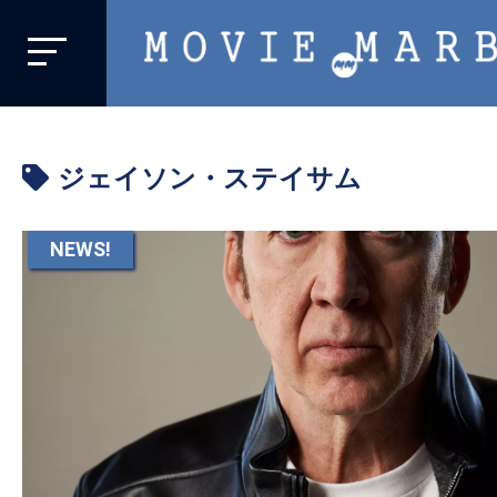
MOVIE
MARBIE
業
界
ジェイソン・ステイサム
初、
映
画
NEWS!
バ
イ
ラ
ル
メ
デ
ィ