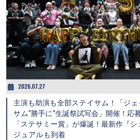
の
映
画
の
ネ
タ
が
満
載
2026.07.27
な
メ
主演も助演も全部ステイサム！「ジェ
デ
サム“勝手に”生誕祭試写会」開催！応募
ィ
「ステサミー賞」が爆誕！最新作『シ
ア
ジュアルも到着
で