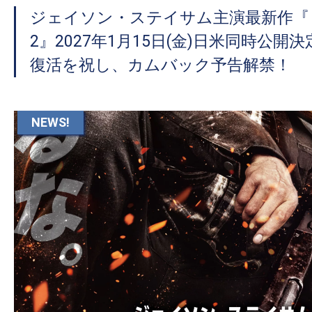
て
ジェイソン・ステイサム主演最新作『
一
日
2』2027年1⽉15⽇(⾦)⽇⽶同時公開
を
復活を祝し、カムバック予告解禁！
ハ
ッ
ピ
NEWS!
ー
に
し
ち
ゃ
お
う。