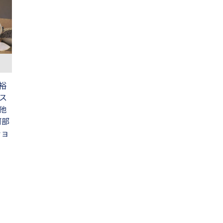
裕
ス
他
阿部
ショ