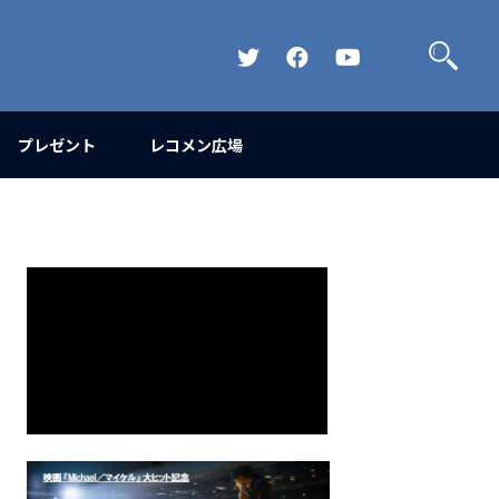
検
索
Official
Official
Official
Twitter
FaceBook
YouTube
Channel
プレゼント
レコメン広場