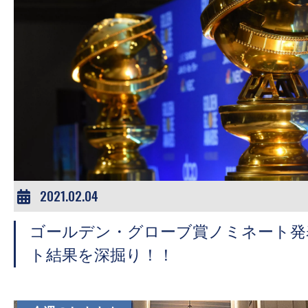
す。
映
画
の
ネ
タ
を
み
ん
な
2021.02.04
で
シ
ゴールデン・グローブ賞ノミネート発
ェ
ト結果を深掘り！！
ア
し