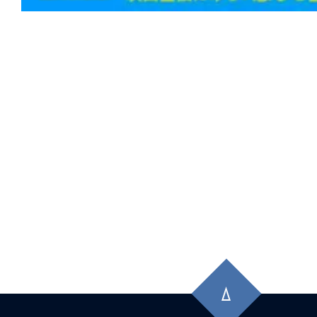
先
頭
に