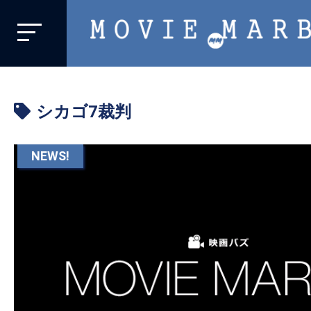
MOVIE
MARBIE
業
界
シカゴ7裁判
初、
映
画
NEWS!
バ
イ
ラ
ル
メ
デ
ィ