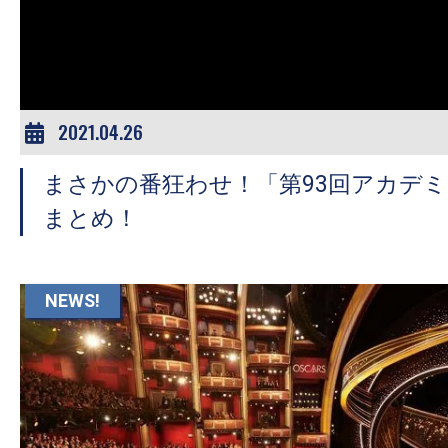
ア
登
場！
MOVIE
MARBIE（ム
2021.04.26
ー
まさかの番狂わせ！「第93回アカデ
ビ
ー
まとめ！
マ
ー
ビ
NEWS!
ー）
は
世
界
中