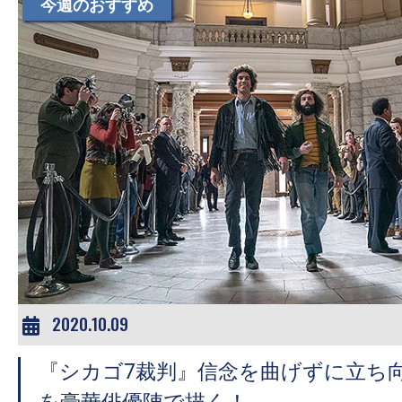
て
今週のおすすめ
一
日
を
ハ
ッ
ピ
ー
に
し
ち
ゃ
お
2020.10.09
う。
『シカゴ7裁判』信念を曲げずに立ち