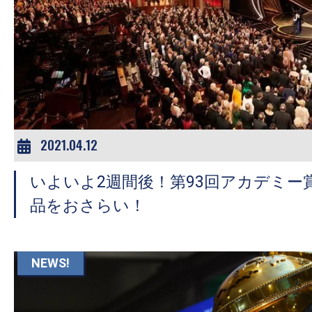
の
映
画
の
ネ
タ
が
2021.04.12
満
載
いよいよ2週間後！第93回アカデミー
な
品をおさらい！
メ
デ
ィ
NEWS!
ア
で