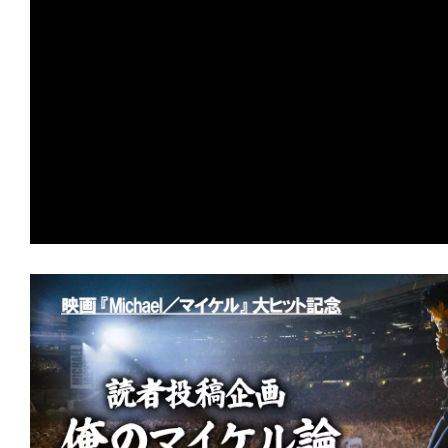
の
映
画
の
ネ
タ
が
満
載
な
メ
デ
ィ
ア
で