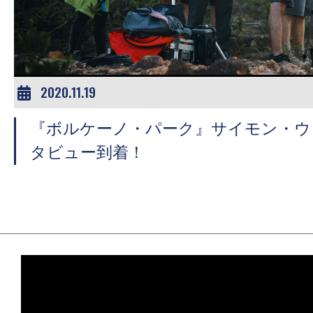
ア
登
場！
MOVIE
MARBIE（ム
2020.11.19
ー
『ボルケーノ・パーク』サイモン・ウ
ビ
ー
タビュー到着！
マ
ー
ビ
ー）
は
世
界
中