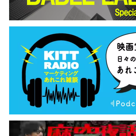
て
一
日
を
ハ
ッ
ピ
ー
に
し
ち
ゃ
お
う。