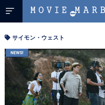
MOVIE
MARBIE
業
界
サイモン・ウェスト
初、
映
画
NEWS!
バ
イ
ラ
ル
メ
デ
ィ