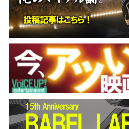
す。
映
画
の
ネ
タ
を
み
ん
な
で
シ
ェ
ア
し