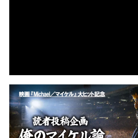
の
映
画
の
ネ
タ
が
満
載
な
メ
デ
ィ
ア
で