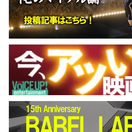
す。
映
画
の
ネ
タ
を
み
ん
な
で
シ
ェ
ア
し