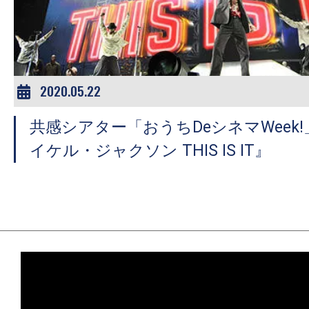
ア
登
場！
MOVIE
MARBIE（ム
2020.05.22
ー
共感シアター「おうちDeシネマWeek!」
ビ
ー
イケル・ジャクソン THIS IS IT』
マ
ー
ビ
ー）
は
世
界
中