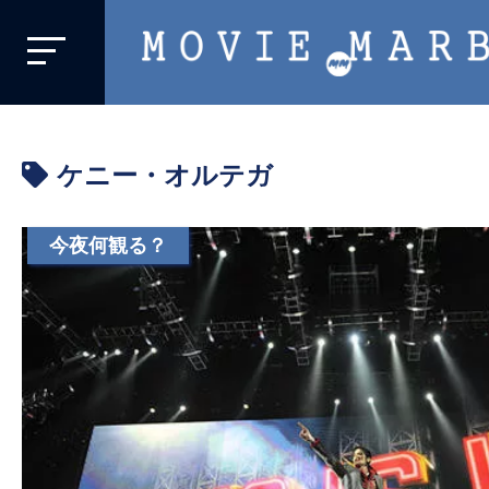
MOVIE
MARBIE
業
界
ケニー・オルテガ
初、
映
画
今夜何観る？
バ
イ
ラ
ル
メ
デ
ィ