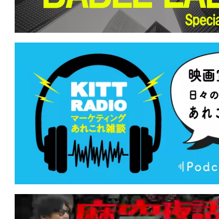
て
一
日
を
ハ
ッ
ピ
ー
に
し
ち
ゃ
お
う。