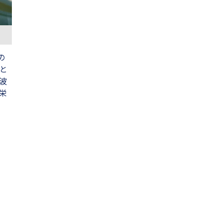
の
と
波
栄