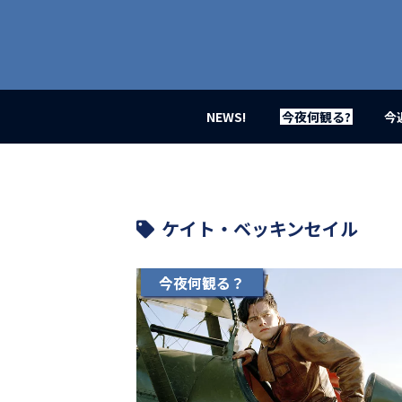
業
界
初、
映
画
バ
イ
NEWS!
今夜何観る?
今
ラ
ル
メ
デ
ィ
ア
ケイト・ベッキンセイル
登
場！
MOVIE
今夜何観る？
MARBIE（ム
ー
ビ
ー
マ
ー