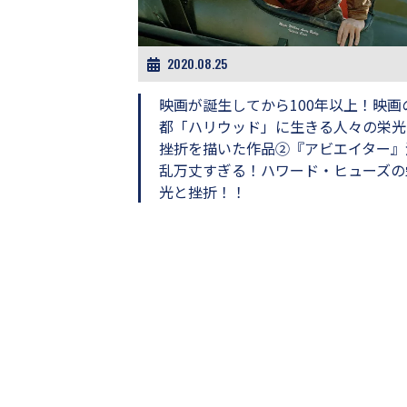
ビ
ー）
は
世
2020.08.25
界
中
映画が誕生してから100年以上！映画
の
都「ハリウッド」に生きる人々の栄光
映
挫折を描いた作品②『アビエイター』
画
の
乱万丈すぎる！ハワード・ヒューズの
ネ
光と挫折！！
タ
が
満
載
な
メ
デ
ィ
ア
で
す。
映