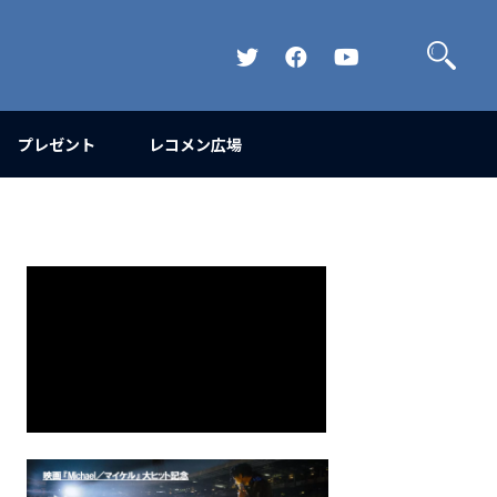
検
索
Official
Official
Official
Twitter
FaceBook
YouTube
Channel
プレゼント
レコメン広場