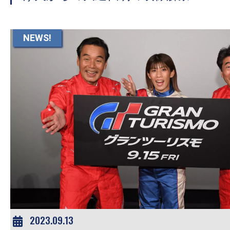
て
一
日
NEWS!
を
ハ
ッ
ピ
ー
に
し
ち
ゃ
お
う。
2023.09.13