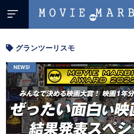
MOVIE
MARBIE
業
界
グランツーリスモ
初、
映
画
NEWS!
バ
イ
ラ
ル
メ
デ
ィ