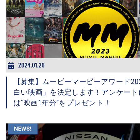
の
映
画
の
ネ
タ
が
2024.01.26
満
載
【募集】ムービーマービーアワード20
な
白い映画」を決定します！アンケート
メ
は“映画1年分”をプレゼント！
デ
ィ
ア
NEWS!
で