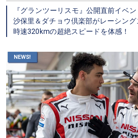
『グランツーリスモ』公開直前イベン
沙保里＆ダチョウ倶楽部がレーシング
時速320kmの超絶スピードを体感！
NEWS!