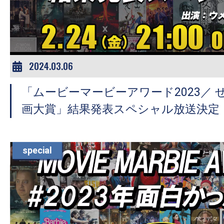
ア
登
場！
MOVIE
MARBIE（ム
2024.03.06
ー
「ムービーマービーアワード2023／
ビ
ー
画大賞」結果発表スペシャル放送決定
マ
ー
ビ
special
ー）
は
世
界
中