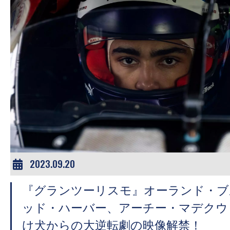
す。
映
画
の
ネ
タ
を
み
ん
な
で
2023.09.20
シ
ェ
『グランツーリスモ』オーランド・ブ
ア
ッド・ハーバー、アーチー・マデクウ
し
け犬からの大逆転劇の映像解禁！