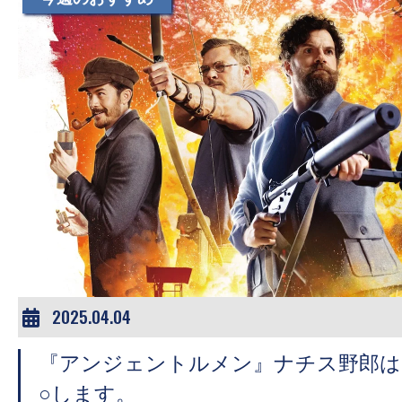
す。
映
画
の
ネ
タ
を
み
ん
な
で
シ
2025.04.04
ェ
ア
『アンジェントルメン』ナチス野郎は
し
○します。