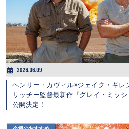
の
映
画
の
ネ
タ
が
満
2026.06.09
載
な
ヘンリー・カヴィル×ジェイク・ギレ
メ
リッチー監督最新作『グレイ・ミッショ
デ
公開決定！
ィ
ア
で
今週のおすすめ