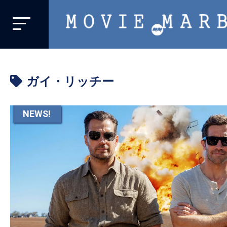
MOVIE
MARBIE
業
界
ガイ・リッチー
初、
映
画
NEWS!
バ
イ
ラ
ル
メ
デ
ィ