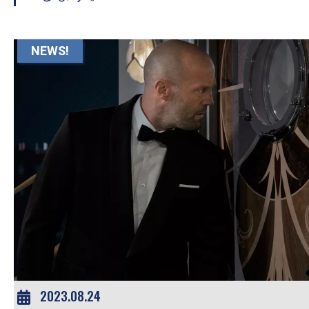
て
一
日
NEWS!
を
ハ
ッ
ピ
ー
に
し
ち
ゃ
お
う。
2023.08.24