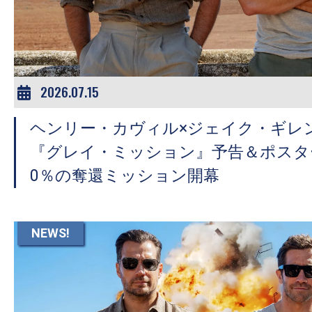
ア
登
場！
MOVIE
MARBIE（ム
2026.07.15
ー
ヘンリー・カヴィル×ジェイク・ギレ
ビ
ー
『グレイ・ミッション』予告＆ポスタ
マ
0％の奪還ミッション開幕
ー
ビ
ー）
NEWS!
は
世
界
中