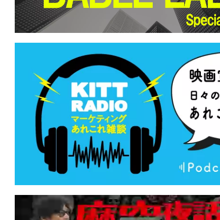
て
一
日
を
ハ
ッ
ピ
ー
に
し
ち
ゃ
お
う。