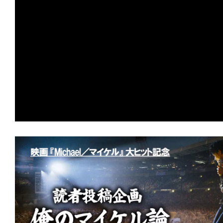
の
映
画
の
ネ
タ
が
満
載
な
メ
デ
ィ
ア
で