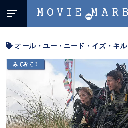
MOVIE
MARBIE
業
界
オール・ユー・ニード・イズ・キル
初、
映
画
みてみて！
バ
イ
ラ
ル
メ
デ
ィ