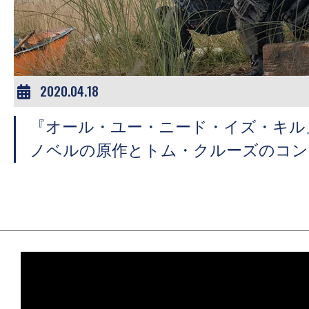
ア
登
場！
MOVIE
MARBIE（ム
2020.04.18
ー
『オール・ユー・ニード・イズ・キル
ビ
ー
ノベルの原作とトム・クルーズのコン
マ
ー
ビ
ー）
は
世
界
中