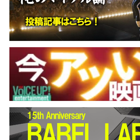
す。
映
画
の
ネ
タ
を
み
ん
な
で
シ
ェ
ア
し