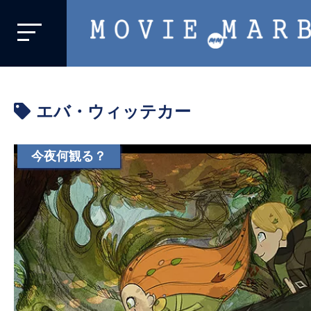
MOVIE
MARBIE
業
界
エバ・ウィッテカー
初、
映
画
今夜何観る？
バ
イ
ラ
ル
メ
デ
ィ