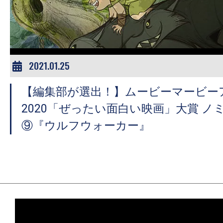
ア
登
場！
MOVIE
MARBIE（ム
2021.01.25
ー
【編集部が選出！】ムービーマービー
ビ
ー
2020「ぜったい面白い映画」大賞 ノ
マ
⑨『ウルフウォーカー』
ー
ビ
ー）
は
世
界
中