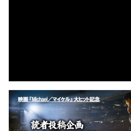
の
映
画
の
ネ
タ
が
満
載
な
メ
デ
ィ
ア
で