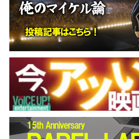
す。
映
画
の
ネ
タ
を
み
ん
な
で
シ
ェ
ア
し