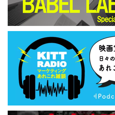
て
一
日
を
ハ
ッ
ピ
ー
に
し
ち
ゃ
お
う。