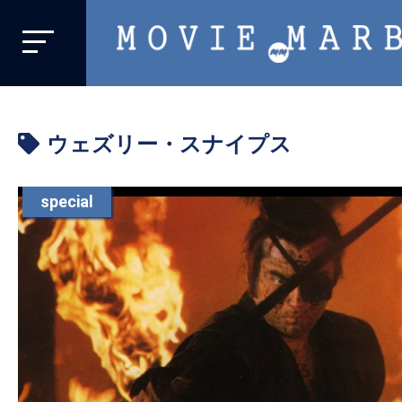
MOVIE
MARBIE
業
界
ウェズリー・スナイプス
初、
映
画
special
バ
イ
ラ
ル
メ
デ
ィ