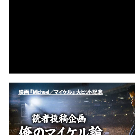
の
映
画
の
ネ
タ
が
満
載
な
メ
デ
ィ
ア
で