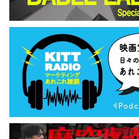
て
一
日
を
ハ
ッ
ピ
ー
に
し
ち
ゃ
お
う。