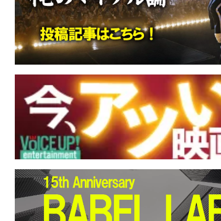
す。
映
画
の
ネ
タ
を
み
ん
な
で
シ
ェ
ア
し