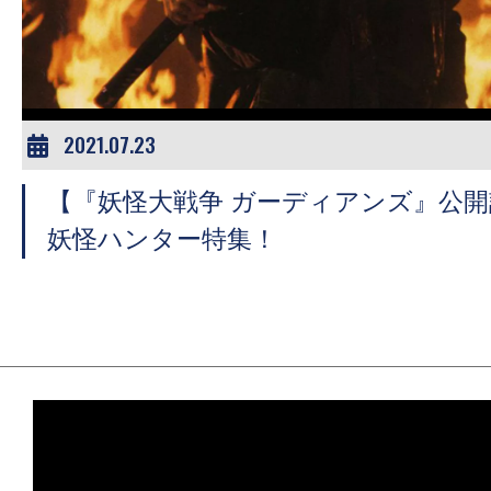
ア
登
場！
MOVIE
MARBIE（ム
2021.07.23
ー
【『妖怪大戦争 ガーディアンズ』公
ビ
ー
妖怪ハンター特集！
マ
ー
ビ
ー）
は
世
界
中