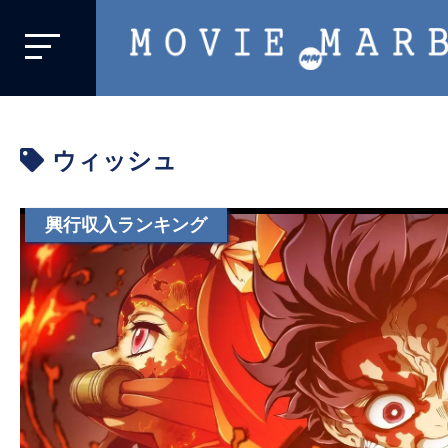
MOVIE
MARBIE
業
界
ウィッシュ
初、
映
画
興行収入ランキング
バ
イ
ラ
ル
メ
デ
ィ