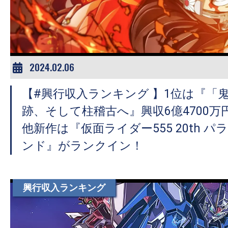
ア
登
場！
MOVIE
MARBIE（ム
2024.02.06
ー
【#興行収入ランキング 】1位は『「
ビ
ー
跡、そして柱稽古へ』興収6億4700
マ
他新作は『仮面ライダー555 20th 
ー
ンド』がランクイン！
ビ
ー）
は
興行収入ランキング
世
界
中