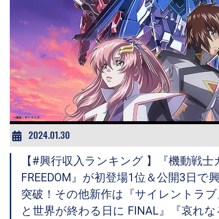
の
映
画
の
ネ
タ
が
満
載
2024.01.30
な
メ
【#興行収入ランキング 】『機動戦士ガ
デ
FREEDOM』が初登場1位＆公開3日で
ィ
突破！その他新作は『サイレントラブ
ア
と世界が終わる日に FINAL』『哀れ
で