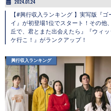
て
2024.01.24
一
日
【#興行収入ランキング 】実写版『ゴ
を
イ』が初登場1位でスタート！その他
ハ
丘で、君とまた出会えたら』『ウィッ
ッ
ケ行こ！』がランクアップ！
ピ
ー
に
興行収入ランキング
し
ち
ゃ
お
う。