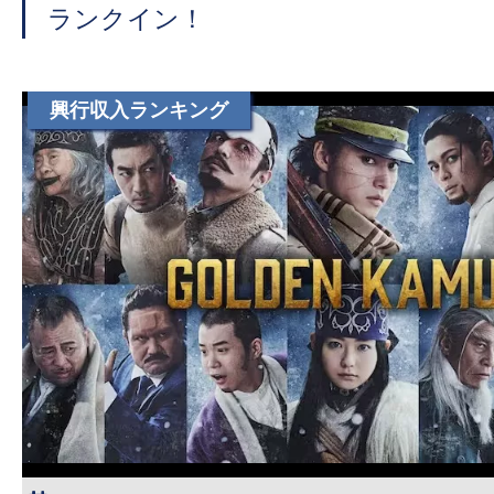
す。
ランクイン！
映
画
の
興行収入ランキング
ネ
タ
を
み
ん
な
で
シ
ェ
ア
し