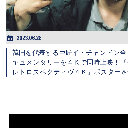
ア
登
場！
MOVIE
MARBIE（ム
2023.06.28
ー
韓国を代表する巨匠イ・チャンドン全
ビ
ー
キュメンタリーを４Ｋで同時上映！『
マ
レトロスペクティヴ４Ｋ』ポスター＆
ー
ビ
ー）
は
世
界
中