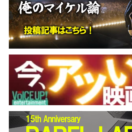
す。
映
画
の
ネ
タ
を
み
ん
な
で
シ
ェ
ア
し