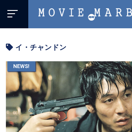
MOVIE
MARBIE
業
界
イ・チャンドン
初、
映
画
NEWS!
バ
イ
ラ
ル
メ
デ
ィ