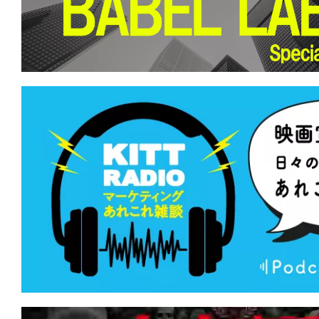
て
一
日
を
ハ
ッ
ピ
ー
に
し
ち
ゃ
お
う。