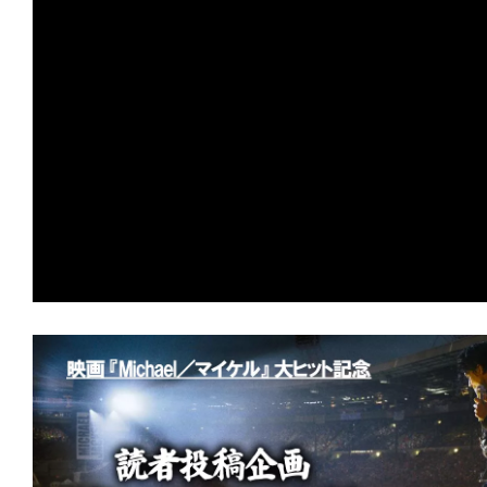
の
映
画
の
ネ
タ
が
満
載
な
メ
デ
ィ
ア
で