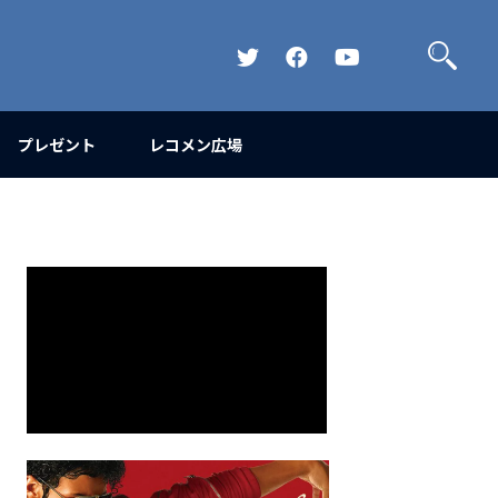
検
索
Official
Official
Official
Twitter
FaceBook
YouTube
Channel
プレゼント
レコメン広場