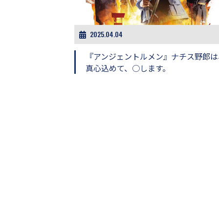
ビ
ー）
は
世
2025.04.04
界
中
『アンジェントルメン』ナチス野郎は
の
真心込めて、○します。
映
画
の
ネ
タ
が
満
載
な
メ
デ
ィ
ア
で
す。
映