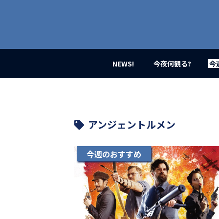
業
界
初、
映
画
バ
イ
NEWS!
今夜何観る?
今
ラ
ル
メ
デ
ィ
ア
アンジェントルメン
登
場！
MOVIE
今週のおすすめ
MARBIE（ム
ー
ビ
ー
マ
ー