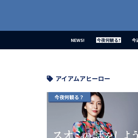
業
界
初、
映
画
バ
イ
NEWS!
今夜何観る?
今
ラ
ル
メ
デ
ィ
ア
アイアムアヒーロー
登
場！
MOVIE
今夜何観る？
MARBIE（ム
ー
ビ
ー
マ
ー