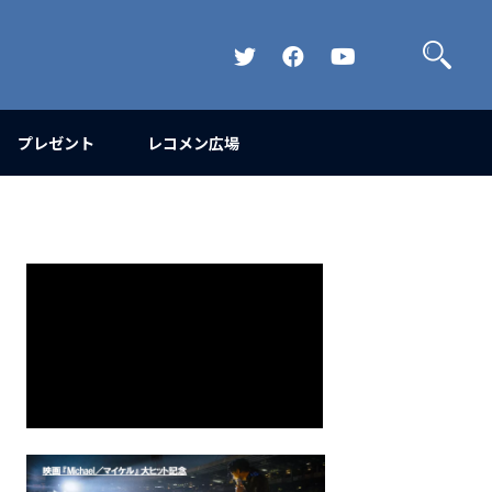
検
索
Official
Official
Official
Twitter
FaceBook
YouTube
Channel
プレゼント
レコメン広場