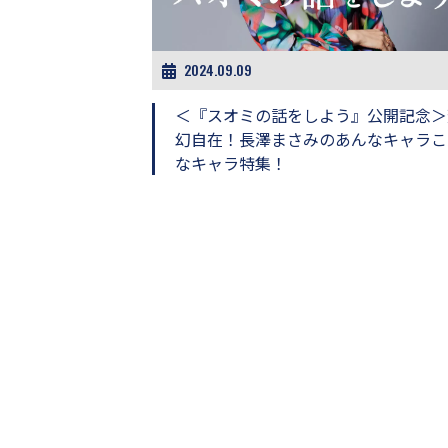
ビ
ー）
は
世
2024.09.09
界
中
＜『スオミの話をしよう』公開記念＞
の
幻自在！長澤まさみのあんなキャラこ
映
なキャラ特集！
画
の
ネ
タ
が
満
載
な
メ
デ
ィ
ア
で
す。
映