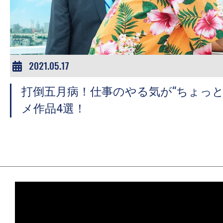
ア
登
場！
MOVIE
MARBIE（ム
2021.05.17
ー
打倒五月病！仕事のやる気が“ちょっと
ビ
ー
メ作品4選！
マ
ー
ビ
ー）
は
世
界
中