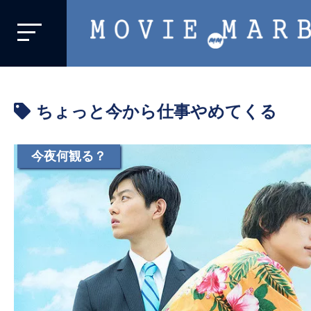
MOVIE
MARBIE
業
界
ちょっと今から仕事やめてくる
初、
映
画
今夜何観る？
バ
イ
ラ
ル
メ
デ
ィ