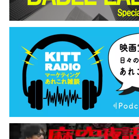
て
一
日
を
ハ
ッ
ピ
ー
に
し
ち
ゃ
お
う。