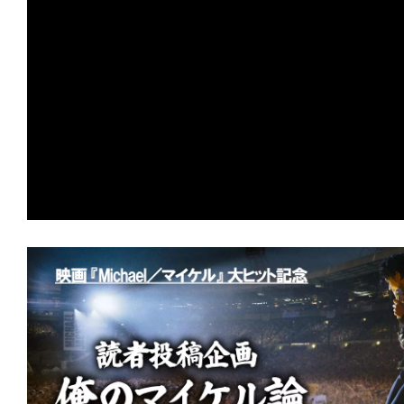
の
映
画
の
ネ
タ
が
満
載
な
メ
デ
ィ
ア
で