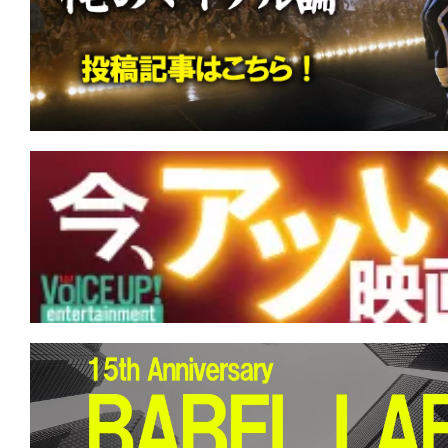
す。
映
画
の
ネ
タ
を
み
ん
な
で
シ
ェ
ア
し